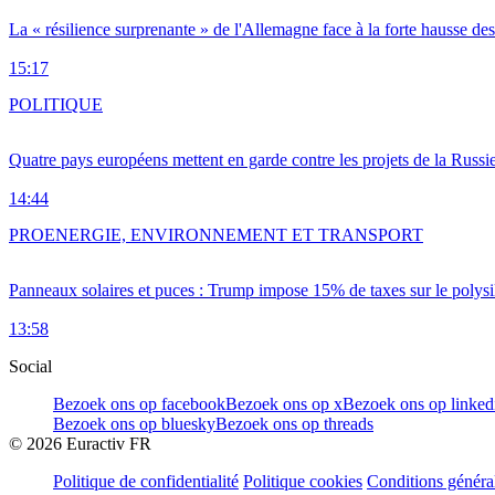
La « résilience surprenante » de l'Allemagne face à la forte hausse de
15:17
POLITIQUE
Quatre pays européens mettent en garde contre les projets de la Russi
14:44
PRO
ENERGIE, ENVIRONNEMENT ET TRANSPORT
Panneaux solaires et puces : Trump impose 15% de taxes sur le polysi
13:58
Social
Bezoek ons op facebook
Bezoek ons op x
Bezoek ons op linked
Bezoek ons op bluesky
Bezoek ons op threads
©
2026
Euractiv FR
Politique de confidentialité
Politique cookies
Conditions généra