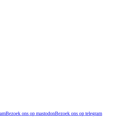
ram
Bezoek ons op mastodon
Bezoek ons op telegram