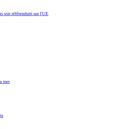
s son référendum sur l'UE
la mer
ts