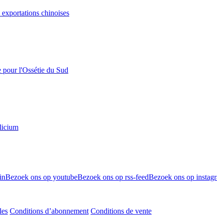
s exportations chinoises
e pour l'Ossétie du Sud
licium
in
Bezoek ons op youtube
Bezoek ons op rss-feed
Bezoek ons op instag
les
Conditions d’abonnement
Conditions de vente