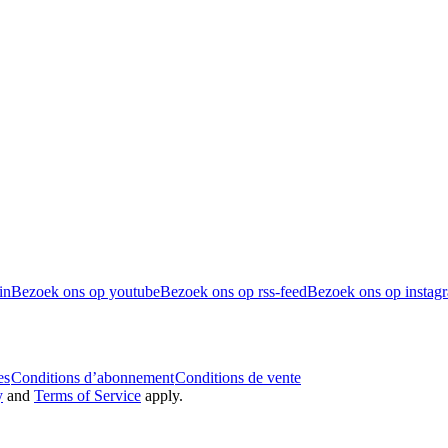
in
Bezoek ons op youtube
Bezoek ons op rss-feed
Bezoek ons op instag
es
Conditions d’abonnement
Conditions de vente
y
and
Terms of Service
apply.