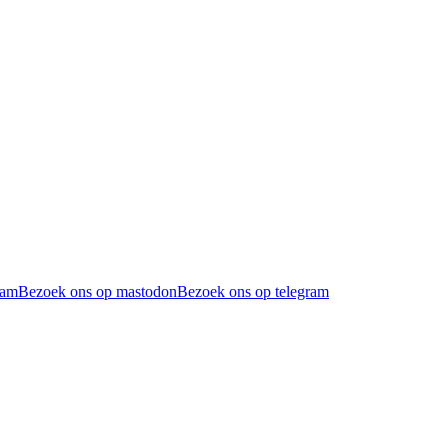
ram
Bezoek ons op mastodon
Bezoek ons op telegram