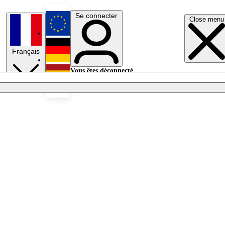
Se connecter
Close menu
English
Français
Deutsch
Vous êtes déconnecté.
Se connecter
Español
Lumières éteintes