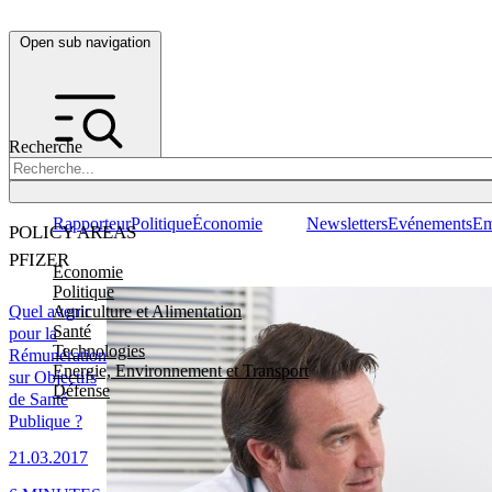
Open sub navigation
Recherche
Rapporteur
Politique
Économie
Newsletters
Evénements
Em
POLICY AREAS
PFIZER
Economie
Politique
Agriculture et Alimentation
Quel avenir
Santé
pour la
Technologies
Rémunération
Energie, Environnement et Transport
sur Objectifs
Défense
de Santé
Publique ?
21.03.2017