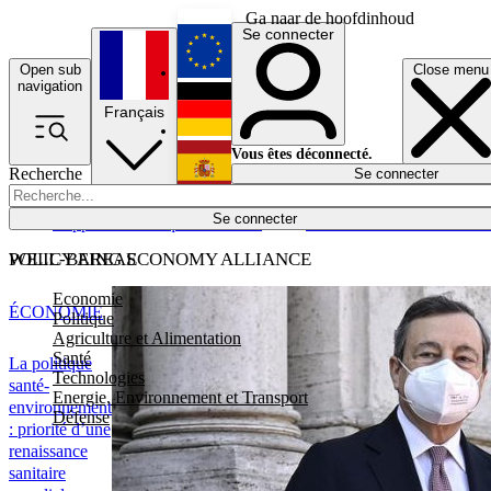
Ga naar de hoofdinhoud
Se connecter
Open sub
Close menu
English
navigation
Français
Deutsch
Vous êtes déconnecté.
Recherche
Se connecter
Español
Lumières éteintes
Se connecter
Rapporteur
Politique
Économie
Newsletters
Evénements
Em
POLICY AREAS
WELL-BEING ECONOMY ALLIANCE
Economie
ÉCONOMIE
Politique
Agriculture et Alimentation
Santé
La politique
Technologies
santé-
Energie, Environnement et Transport
environnement
Défense
: priorité d’une
renaissance
sanitaire