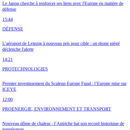
Le Japon cherche à renforcer ses liens avec l'Europe en matière de
défense
15:44
DÉFENSE
L'aéroport de Leipzig à nouveau pris pour cible : un drone piégé
déclenche l'alerte
14:21
PRO
TECHNOLOGIES
Premier investissement du Scaleup Europe Fund : l’Europe mise sur
ICEYE
12:00
PRO
ENERGIE, ENVIRONNEMENT ET TRANSPORT
Nouveau dôme de chaleur : l’Autriche bat son record historique de
température