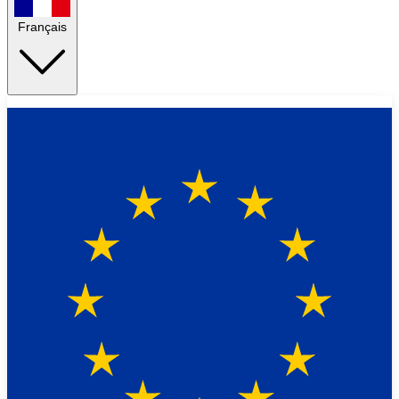
Français