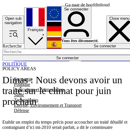
Ga naar de hoofdinhoud
Se connecter
Open sub
Close menu
English
navigation
Français
Deutsch
Vous êtes déconnecté.
Recherche
Se connecter
Español
Lumières éteintes
Se connecter
Rapporteur
Politique
Économie
Newsletters
Evénements
Em
POLITIQUE
POLICY AREAS
Dimas : Nous devons avoir un
Economie
Politique
traité sur le climat pour juin
Agriculture et Alimentation
Santé
prochain
Technologies
Energie, Environnement et Transport
Défense
Etablir un emploi du temps précis pour accoucher un traité détaillé et
contraignant d’ici mi-2010 serait parfait, a dit le commissaire