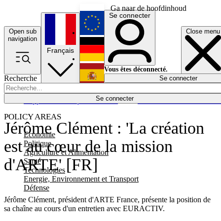
Ga naar de hoofdinhoud
Se connecter
Open sub
Close menu
English
navigation
Français
Deutsch
Vous êtes déconnecté.
Recherche
Se connecter
Español
Lumières éteintes
Se connecter
Rapporteur
Politique
Économie
Newsletters
Evénements
Em
POLICY AREAS
Jérôme Clément : 'La création
Economie
est au cœur de la mission
Politique
Agriculture et Alimentation
d'ARTE' [FR]
Santé
Technologies
Energie, Environnement et Transport
Défense
Jérôme Clément, président d'ARTE France, présente la position de
sa chaîne au cours d'un entretien avec EURACTIV.