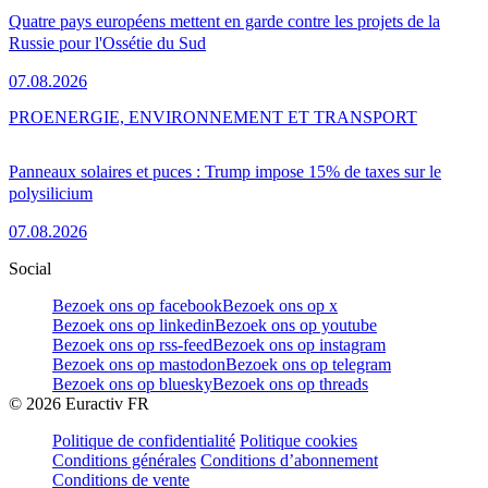
Quatre pays européens mettent en garde contre les projets de la
Russie pour l'Ossétie du Sud
07.08.2026
PRO
ENERGIE, ENVIRONNEMENT ET TRANSPORT
Panneaux solaires et puces : Trump impose 15% de taxes sur le
polysilicium
07.08.2026
Social
Bezoek ons op facebook
Bezoek ons op x
Bezoek ons op linkedin
Bezoek ons op youtube
Bezoek ons op rss-feed
Bezoek ons op instagram
Bezoek ons op mastodon
Bezoek ons op telegram
Bezoek ons op bluesky
Bezoek ons op threads
©
2026
Euractiv FR
Politique de confidentialité
Politique cookies
Conditions générales
Conditions d’abonnement
Conditions de vente