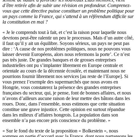
d’être retirée afin de subir une révision en profondeur. Comprenez-
vous que cette directive puisse constituer un problème politique pour
un pays comme la France, qui s’attend à un référendum difficile sur
la constitution en mai ?
« Je le comprends tout à fait, et c’est la raison pour laquelle nous
devrions peut-être ralentir un peu le processus. Mais d’un autre côté,
il faut qu’il y ait un équilibre. Soyons sérieux, un pays ne peut pas
dire : ‘A cause de nos problèmes politiques, nous ne pouvons vous
laisser devenir Européens, alors nous refermons la porte’. Ce n’est
pas très juste. De grandes banques et de grosses entreprises
industrielles ont pu s’implanter librement en Europe centrale et
orientale au cours de la décennie écoulée, et maintenant nous ne
pourrions fournir librement nos services [au reste de l’Europe]. Si
vous prenez l’exemple des supermarchés que nous avons en
Hongrie, vous constaterez la présence des grandes entreprises
françaises du secteur, qui, je pense, font de bonnes affaires, et nous
n’avons d’ailleurs aucune raison de leur mettre des bâtons dans les
roues. Donc, dans l’ensemble, nous estimons que cette situation
constitue une grave injustice. Cette opinion est surtout répandue
dans les milieux d’affaires hongrois. La population dans son
ensemble n’a pas encore pris conscience du problème. »
« Sur le fond du texte de la proposition « Bolkestein », nous
sommes en partie d’accord avec la France, dont nous partageons les