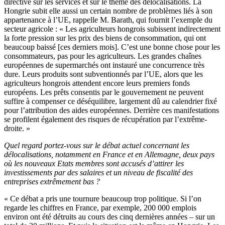
directive sur les services et sur le thème des délocalisations. La
Hongrie subit elle aussi un certain nombre de problèmes liés à son
appartenance à l’UE, rappelle M. Barath, qui fournit l’exemple du
secteur agricole : « Les agriculteurs hongrois subissent indirectement
la forte pression sur les prix des biens de consommation, qui ont
beaucoup baissé [ces derniers mois]. C’est une bonne chose pour les
consommateurs, pas pour les agriculteurs. Les grandes chaînes
européennes de supermarchés ont instauré une concurrence très
dure. Leurs produits sont subventionnés par l’UE, alors que les
agriculteurs hongrois attendent encore leurs premiers fonds
européens. Les prêts consentis par le gouvernement ne peuvent
suffire à compenser ce déséquilibre, largement dû au calendrier fixé
pour l’attribution des aides européennes. Derrière ces manifestations
se profilent également des risques de récupération par l’extrême-
droite. »
Quel regard portez-vous sur le débat actuel concernant les
délocalisations, notamment en France et en Allemagne, deux pays
où les nouveaux Etats membres sont accusés d’attirer les
investissements par des salaires et un niveau de fiscalité des
entreprises extrêmement bas ?
« Ce débat a pris une tournure beaucoup trop politique. Si l’on
regarde les chiffres en France, par exemple, 200 000 emplois
environ ont été détruits au cours des cinq dernières années – sur un