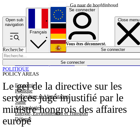
Ga naar de hoofdinhoud
Se connecter
Open sub
Close menu
English
navigation
Français
Deutsch
Vous êtes déconnecté.
Recherche
Se connecter
Español
Lumières éteintes
Se connecter
Rapporteur
Politique
Économie
Newsletters
Evénements
Em
POLITIQUE
POLICY AREAS
Le gel de la directive sur les
Economie
Politique
services jugé injustifié par le
Agriculture et Alimentation
Santé
ministre hongrois des affaires
Technologies
Energie, Environnement et Transport
europé
Défense