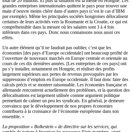
total de 20 millions. Et puis la situation est la même en Hongrie. Les
grandes entreprises internationales quittent le pays pour trouver une
main d’oeuvre moins chère dans d’autres pays (c’est le cas d’IBM
par exemple). Même les principales sociétés hongroises délocalisent
certaines de leurs activités vers la Roumanie et la Croatie, ce qui est
compréhensible dans la mesure où les salaires sont 3 à 4 fois
inférieurs dans ces pays. Donc nous connaissons nous aussi ces
effets.
Un autre élément qu’il ne faudrait pas oublier, c’est que les
économies [des pays d’Europe occidentale] ont beaucoup profité de
l’ouverture de nouveaux marchés en Europe centrale et orientale au
cours de ces dix dernières années. [Les entreprises de ces pays] ont
pu s’y installer, notamment en Hongrie, et réaliser des profits
largement supérieurs aux pertes de revenus provoquées par les
suppressions d’emplois en Europe occidentale. Il faut donc faire des
calculs précis et se montrer raisonnable. Les économies française et
allemande rencontrent actuellement des problèmes, et la question des
délocalisations est largement utilisée comme argument politique
permettant de calmer un peu les syndicats. En général, je demeure
convaincu que le développement de nos propres économies
contribuera à la croissance de l’économie européenne dans son
ensemble. »
La proposition « Bolkestein » de directive sur les services, qui
semble de nature à favoriser les nouveaux Etats membres, vient