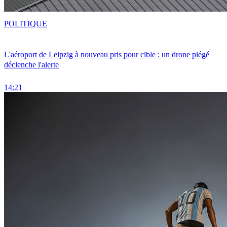
POLITIQUE
L'aéroport de Leipzig à nouveau pris pour cible : un drone piégé
déclenche l'alerte
14:21