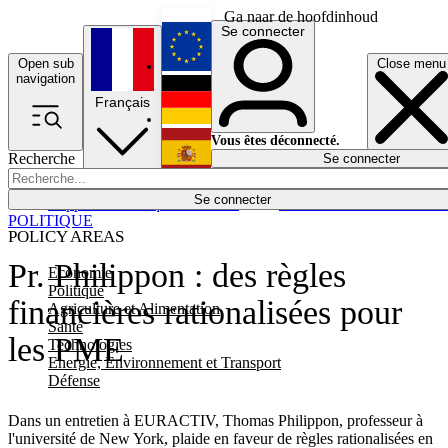
Ga naar de hoofdinhoud
Se connecter
Open sub
Close menu
English
navigation
Français
Deutsch
Vous êtes déconnecté.
Recherche
Se connecter
Español
Lumières éteintes
Se connecter
Rapporteur
Politique
Économie
Newsletters
Evénements
Em
POLITIQUE
POLICY AREAS
Pr. Philippon : des règles
Economie
Politique
financières rationalisées pour
Agriculture et Alimentation
Santé
les PME
Technologies
Energie, Environnement et Transport
Défense
Dans un entretien à EURACTIV, Thomas Philippon, professeur à
l'université de New York, plaide en faveur de règles rationalisées en