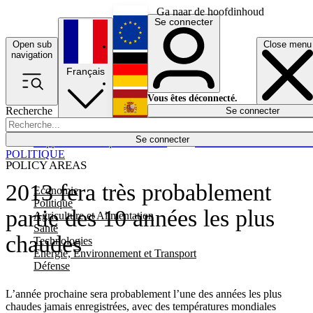
Ga naar de hoofdinhoud
Se connecter
Open sub
Close menu
English
navigation
Français
Deutsch
Vous êtes déconnecté.
Recherche
Se connecter
Español
Lumières éteintes
Se connecter
Rapporteur
Politique
Économie
Newsletters
Evénements
Em
POLITIQUE
POLICY AREAS
2013 fera très probablement
Economie
Politique
partie des 10 années les plus
Agriculture et Alimentation
Santé
chaudes
Technologies
Energie, Environnement et Transport
Défense
L’année prochaine sera probablement l’une des années les plus
chaudes jamais enregistrées, avec des températures mondiales