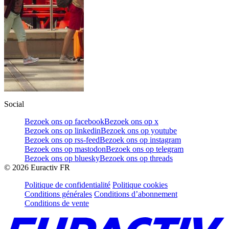
Social
Bezoek ons op facebook
Bezoek ons op x
Bezoek ons op linkedin
Bezoek ons op youtube
Bezoek ons op rss-feed
Bezoek ons op instagram
Bezoek ons op mastodon
Bezoek ons op telegram
Bezoek ons op bluesky
Bezoek ons op threads
©
2026
Euractiv FR
Politique de confidentialité
Politique cookies
Conditions générales
Conditions d’abonnement
Conditions de vente