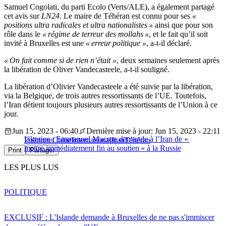
Samuel Cogolati, du parti Ecolo (Verts/ALE), a également partagé
cet avis sur
LN24
. Le maire de Téhéran est connu pour ses
«
positions ultra radicales et ultra nationalistes »
ainsi que pour son
rôle dans le
« régime de terreur des mollahs »
, et le fait qu’il soit
invité à Bruxelles est une
« erreur politique »
, a-t-il déclaré.
« On fait comme si de rien n’était »
, deux semaines seulement après
la libération de Oliver Vandecasteele, a-t-il souligné.
La libération d’Olivier Vandecasteele a été suivie par la libération,
via la Belgique, de trois autres ressortissants de l’UE. Toutefois,
l’Iran détient toujours plusieurs autres ressortissants de l’Union à ce
jour.
Jun 15, 2023 - 06:40
Dernière mise à jour: Jun 15, 2023 - 22:11
Ukraine : Emmanuel Macron demande à l’Iran de «
Politique
Chine
International
Iran
Téhéran
mettre immédiatement fin au soutien » à la Russie
Print
Partager
LES PLUS LUS
POLITIQUE
EXCLUSIF : L'Islande demande à Bruxelles de ne pas s'immiscer