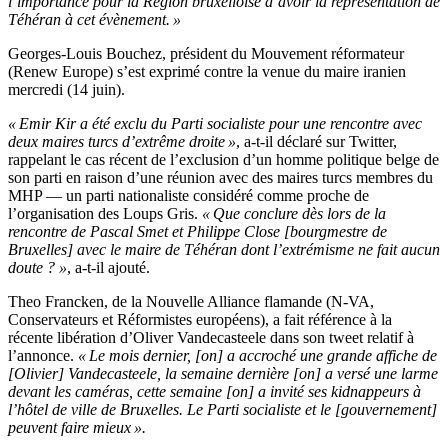
l’importance pour la Région bruxelloise d’avoir la représentation de
Téhéran à cet évènement. »
Georges-Louis Bouchez, président du Mouvement réformateur
(Renew Europe) s’est exprimé contre la venue du maire iranien
mercredi (14 juin).
« Emir Kir a été exclu du Parti socialiste pour une rencontre avec
deux maires turcs d’extrême droite »
, a-t-il déclaré sur Twitter,
rappelant le cas récent de l’exclusion d’un homme politique belge de
son parti en raison d’une réunion avec des maires turcs membres du
MHP — un parti nationaliste considéré comme proche de
l’organisation des Loups Gris.
« Que conclure dès lors de la
rencontre de Pascal Smet et Philippe Close [bourgmestre de
Bruxelles] avec le maire de Téhéran dont l’extrémisme ne fait aucun
doute ? »
, a-t-il ajouté.
Theo Francken, de la Nouvelle Alliance flamande (N-VA,
Conservateurs et Réformistes européens), a fait référence à la
récente libération d’Oliver Vandecasteele dans son tweet relatif à
l’annonce.
« Le mois dernier, [on] a accroché une grande affiche de
[Olivier] Vandecasteele, la semaine dernière [on] a versé une larme
devant les caméras, cette semaine [on] a invité ses kidnappeurs à
l’hôtel de ville de Bruxelles. Le Parti socialiste et le [gouvernement]
peuvent faire mieux ».