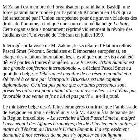
M Zakani est membre de l’organisation paramilitaire Basidji, une
force paramilitaire fondée par l’ayatollah Khomeini en 1979 qui a
été sanctionné par l’Union européenne pour de graves violations des
droits de l’homme, a indiqué une source au média belge
Le Soir
.
Cette organisation a notamment réprimé violemment la révolte des
étudiants de l’Université de Téhéran en juillet 1999.
Interrogé sur la visite de M. Zakani, le secrétaire d’État bruxellois
Pascal Smet (Vooruit, Socialistes et Démocrates européens), en
charge des relations internationales, a expliqué que le visa avait été
délivré par les Affaires étrangères.
« Le Brussels Urban Summit est
une grande conférence internationale »
, a déclaré Pascal Smet au
quotidien belge.
« Téhéran est membre de ce réseau mondial et a
été invité à ce titre par Metropolis. Bruxelles est une capitale
diplomatique. Ce n’est pas parce que certaines personnes sont
présentes qu’on est pour autant d’accord avec elles… Je n’étais pas
favorable à sa venue et je ne lui ai pas parlé »
, a-t-il ajouté.
Le ministère belge des Affaires étrangères confirme que l’ambassade
de Belgique en Iran a délivré un visa à M. Kazani à la demande de
la Région bruxelloise.
« Le secrétaire d’État Pascal Smet a, malgré
l’avis négatif des Affaires étrangères, décidé d’inviter, entre autres, le
maire de Téhéran au Brussels Urban Summit. Il a expressément
demandé à nos services de ne pas s’y opposer en soulignant