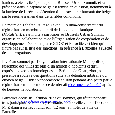
iranien, a été invité à participer au Brussels Urban Summit, et sa
présence dans la capitale belge est remise en question, notamment à
la lumière de la récente détention d’un travailleur humanitaire belge
par le régime iranien dans de terribles conditions.
Le maire de Téhéran, Alireza Zakani, un ultra-conservateur du
régime iranien membre du Parti de la coalition islamique
(
Motalefeh
), a été invité à participer au Brussels Urban Summit,
organisé en collaboration avec l’Organisation de coopération et de
développement économiques (OCDE) et Eurocities, et bien qu’il ne
figure pas sur la liste des sanctions, sa présence à Bruxelles a suscité
des interrogations.
Invité au sommet par l’organisation internationale Metropolis, qui
rassemble des villes de plus d’un million d’habitants et qu’il
copréside avec ses homologues de Berlin et de Guangzhou, sa
présence a soulevé des questions suite à la détention arbitraire du
citoyen belge Olivier Vandecasteele en Iran pendant 455 jours par le
régime iranien — bien que ce dernier ait
récemment été libéré
après
de longues négociations.
Bruxelles accueille l’édition 2023 du sommet, qui réunit pendant
Le Belge détenu en Iran enfin libéré
trois jours plus de 2 000 représentants de 600 villes. Pour l’occasion,
M. Zakani a été reçu lundi soir (12 juin) à l’hôtel de ville de
Bruxelles.