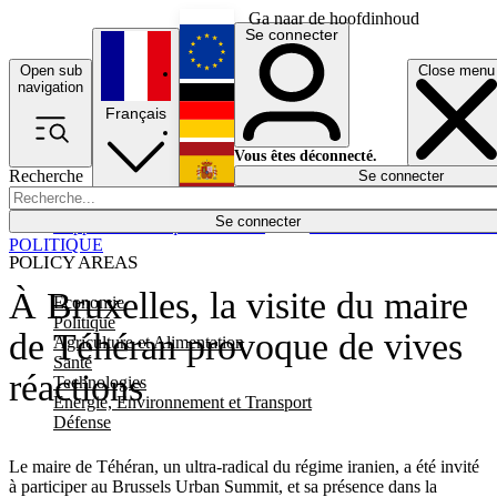
Ga naar de hoofdinhoud
Se connecter
Open sub
Close menu
English
navigation
Français
Deutsch
Vous êtes déconnecté.
Recherche
Se connecter
Español
Lumières éteintes
Se connecter
Rapporteur
Politique
Économie
Newsletters
Evénements
Em
POLITIQUE
POLICY AREAS
À Bruxelles, la visite du maire
Economie
Politique
de Téhéran provoque de vives
Agriculture et Alimentation
Santé
réactions
Technologies
Energie, Environnement et Transport
Défense
Le maire de Téhéran, un ultra-radical du régime iranien, a été invité
à participer au Brussels Urban Summit, et sa présence dans la