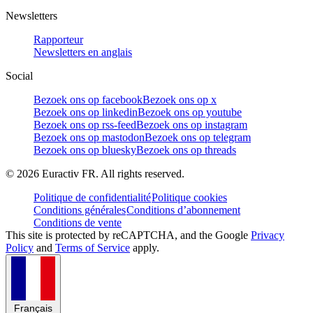
Newsletters
Rapporteur
Newsletters en anglais
Social
Bezoek ons op facebook
Bezoek ons op x
Bezoek ons op linkedin
Bezoek ons op youtube
Bezoek ons op rss-feed
Bezoek ons op instagram
Bezoek ons op mastodon
Bezoek ons op telegram
Bezoek ons op bluesky
Bezoek ons op threads
©
2026
Euractiv FR. All rights reserved.
Politique de confidentialité
Politique cookies
Conditions générales
Conditions d’abonnement
Conditions de vente
This site is protected by reCAPTCHA, and the Google
Privacy
Policy
and
Terms of Service
apply.
Français