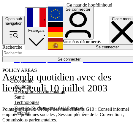
Ga naar de hoofdinhoud
Se connecter
Open sub
Close menu
English
navigation
Français
Deutsch
Vous êtes déconnecté.
Recherche
Se connecter
Español
Lumières éteintes
Se connecter
Rapporteur
Politique
Économie
Newsletters
Evénements
Em
POLICY AREAS
Agenda quotidien avec des
Economie
liens: jeudi 10 juillet 2003
Politique
Agriculture et Alimentation
Santé
Technologies
Energie, Environnement et Transport
Points principaux: Groupe des médicaments G10 ; Conseil informel
Défense
emploi et politiques sociales ; Session plénière de la Convention ;
Commissions parlementaires.