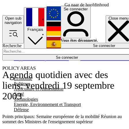
Ga naar de hoofdinhoud
Se connecter
Open sub
Close menu
English
navigation
Français
Deutsch
Vous êtes déconnecté.
Recherche
Se connecter
Español
Lumières éteintes
Se connecter
Rapporteur
Politique
Économie
Newsletters
Evénements
Em
POLICY AREAS
Agenda quotidien avec des
Economie
liens: vendredi 19 septembre
Politique
Agriculture et Alimentation
2003
Santé
Technologies
Energie, Environnement et Transport
Défense
Points principaux: Semaine européenne de la mobilité Réunion au
sommet des Ministres de l'enseignement supérieur