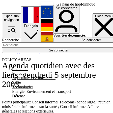
Ga naar de hoofdinhoud
Se connecter
Open sub
Close menu
English
navigation
Français
Deutsch
Vous êtes déconnecté.
Recherche
Se connecter
Español
Lumières éteintes
Se connecter
Rapporteur
Politique
Économie
Newsletters
Evénements
Em
POLICY AREAS
Agenda quotidien avec des
Economie
liens: vendredi 5 septembre
Politique
Agriculture et Alimentation
2003
Santé
Technologies
Energie, Environnement et Transport
Défense
Points principaux: Conseil informel Telecoms (bande large); réunion
ministérielle informelle sur la santé ; Conseil informel Affaires
générales et relations extérieures.