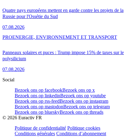
Quatre pays européens mettent en garde contre les projets de la
Russie pour l'Ossétie du Sud
07.08.2026
PRO
ENERGIE, ENVIRONNEMENT ET TRANSPORT
Panneaux solaires et puces : Trump impose 15% de taxes sur le
polysilicium
07.08.2026
Social
Bezoek ons op facebook
Bezoek ons op x
Bezoek ons op linkedin
Bezoek ons op youtube
Bezoek ons op rss-feed
Bezoek ons op instagram
Bezoek ons op mastodon
Bezoek ons op telegram
Bezoek ons op bluesky
Bezoek ons op threads
©
2026
Euractiv FR
Politique de confidentialité
Politique cookies
Conditions générales
Conditions d’abonnement