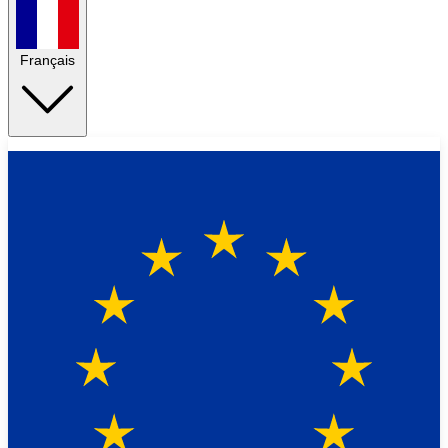
Français