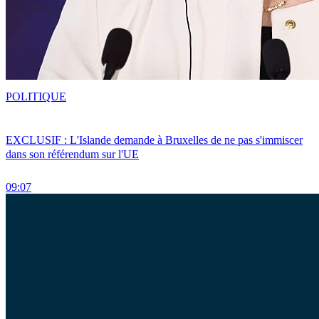
POLITIQUE
EXCLUSIF : L'Islande demande à Bruxelles de ne pas s'immiscer
dans son référendum sur l'UE
09:07