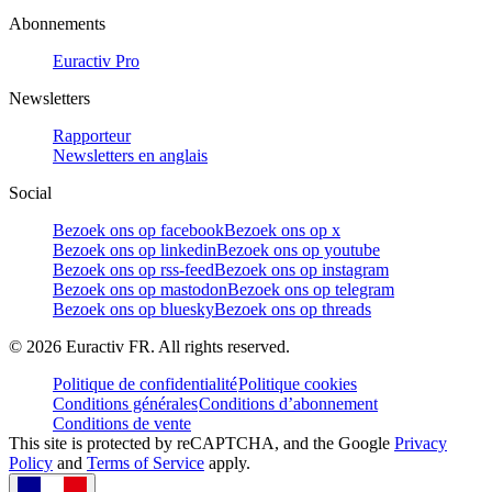
Abonnements
Euractiv Pro
Newsletters
Rapporteur
Newsletters en anglais
Social
Bezoek ons op facebook
Bezoek ons op x
Bezoek ons op linkedin
Bezoek ons op youtube
Bezoek ons op rss-feed
Bezoek ons op instagram
Bezoek ons op mastodon
Bezoek ons op telegram
Bezoek ons op bluesky
Bezoek ons op threads
©
2026
Euractiv FR. All rights reserved.
Politique de confidentialité
Politique cookies
Conditions générales
Conditions d’abonnement
Conditions de vente
This site is protected by reCAPTCHA, and the Google
Privacy
Policy
and
Terms of Service
apply.