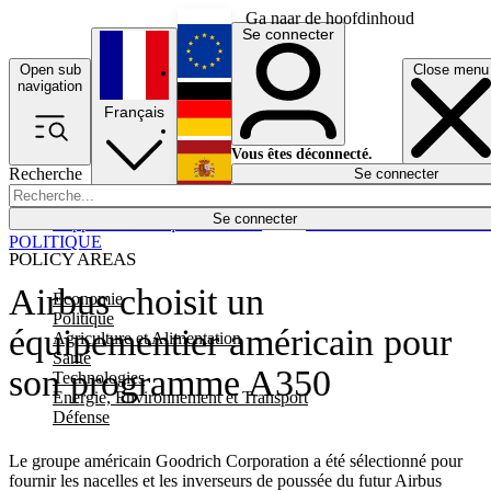
Ga naar de hoofdinhoud
Se connecter
Open sub
Close menu
English
navigation
Français
Deutsch
Vous êtes déconnecté.
Recherche
Se connecter
Español
Lumières éteintes
Se connecter
Rapporteur
Politique
Économie
Newsletters
Evénements
Em
POLITIQUE
POLICY AREAS
Airbus choisit un
Economie
Politique
équipementier américain pour
Agriculture et Alimentation
Santé
son programme A350
Technologies
Energie, Environnement et Transport
Défense
Le groupe américain Goodrich Corporation a été sélectionné pour
fournir les nacelles et les inverseurs de poussée du futur Airbus