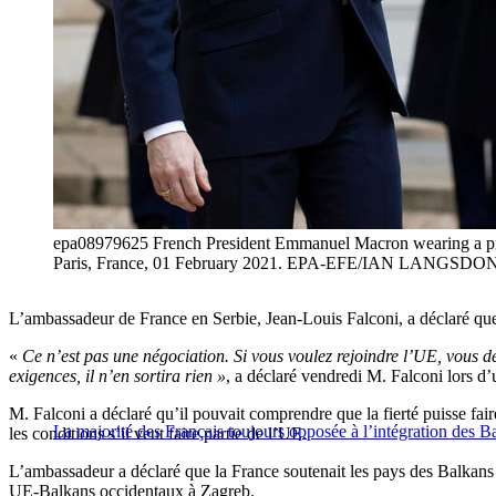
epa08979625 French President Emmanuel Macron wearing a protec
Paris, France, 01 February 2021. EPA-EFE/IAN LANGSDON [
L’ambassadeur de France en Serbie, Jean-Louis Falconi, a déclaré que 
«
Ce n’est pas une négociation. Si vous voulez rejoindre l’UE, vous dev
exigences, il n’en sortira rien »
, a déclaré vendredi M. Falconi lors d’
M. Falconi a déclaré qu’il pouvait comprendre que la fierté puisse faire
La majorité des Français toujours opposée à l’intégration des 
les conditions s’il veut faire partie de l’UE.
L’ambassadeur a déclaré que la France soutenait les pays des Balkans o
UE-Balkans occidentaux à Zagreb.