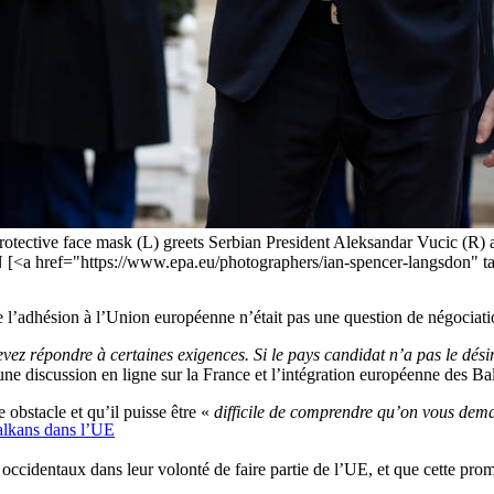
tive face mask (L) greets Serbian President Aleksandar Vucic (R) as 
<a href="https://www.epa.eu/photographers/ian-spencer-langsdo
l’adhésion à l’Union européenne n’était pas une question de négociatio
ez répondre à certaines exigences. Si le pays candidat n’a pas le désir 
une discussion en ligne sur la France et l’intégration européenne des B
 obstacle et qu’il puisse être «
difficile de comprendre qu’on vous dem
Balkans dans l’UE
ccidentaux dans leur volonté de faire partie de l’UE, et que cette prom