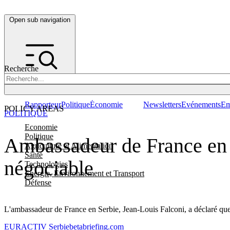
Open sub navigation
Recherche
Rapporteur
Politique
Économie
Newsletters
Evénements
Em
POLICY AREAS
POLITIQUE
Economie
Politique
Ambassadeur de France en Se
Agriculture et Alimentation
Santé
négociable
Technologies
Energie, Environnement et Transport
Défense
L'ambassadeur de France en Serbie, Jean-Louis Falconi, a déclaré que 
EURACTIV Serbie
betabriefing.com