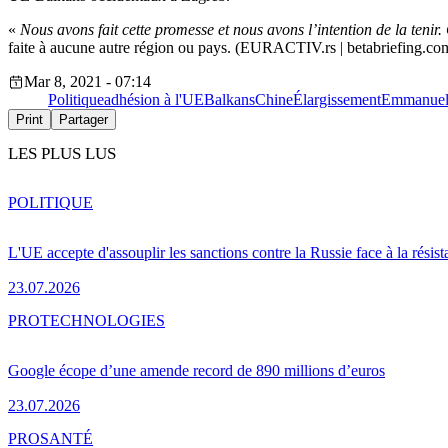
«
Nous avons fait cette promesse et nous avons l’intention de la tenir
faite à aucune autre région ou pays. (EURACTIV.rs | betabriefing.co
Mar 8, 2021 - 07:14
Politique
adhésion à l'UE
Balkans
Chine
Élargissement
Emmanuel
Print
Partager
LES PLUS LUS
POLITIQUE
L'UE accepte d'assouplir les sanctions contre la Russie face à la résis
23.07.2026
PRO
TECHNOLOGIES
Google écope d’une amende record de 890 millions d’euros
23.07.2026
PRO
SANTÉ