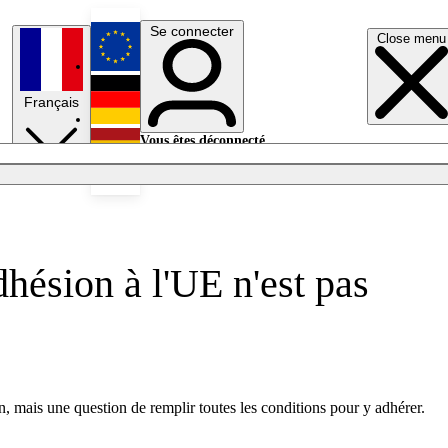
Se connecter
Close menu
English
Français
Deutsch
Vous êtes déconnecté.
Se connecter
Español
Lumières éteintes
hésion à l'UE n'est pas
, mais une question de remplir toutes les conditions pour y adhérer.