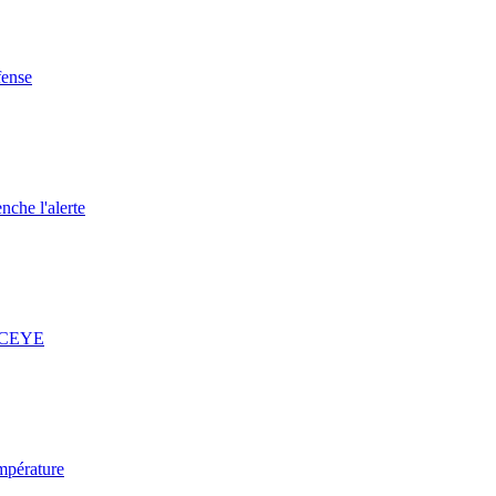
fense
nche l'alerte
 ICEYE
mpérature