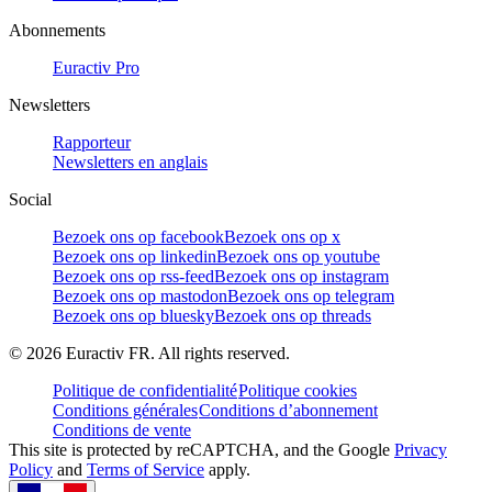
Abonnements
Euractiv Pro
Newsletters
Rapporteur
Newsletters en anglais
Social
Bezoek ons op facebook
Bezoek ons op x
Bezoek ons op linkedin
Bezoek ons op youtube
Bezoek ons op rss-feed
Bezoek ons op instagram
Bezoek ons op mastodon
Bezoek ons op telegram
Bezoek ons op bluesky
Bezoek ons op threads
©
2026
Euractiv FR. All rights reserved.
Politique de confidentialité
Politique cookies
Conditions générales
Conditions d’abonnement
Conditions de vente
This site is protected by reCAPTCHA, and the Google
Privacy
Policy
and
Terms of Service
apply.