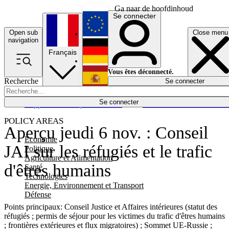
Ga naar de hoofdinhoud
Se connecter
Open sub
Close menu
English
navigation
Français
Deutsch
Vous êtes déconnecté.
Recherche
Se connecter
Español
Lumières éteintes
Se connecter
Rapporteur
Politique
Économie
Newsletters
Evénements
Em
POLICY AREAS
Aperçu jeudi 6 nov. : Conseil
Economie
JAI sur les réfugiés et le trafic
Politique
Agriculture et Alimentation
d'êtres humains
Santé
Technologies
Energie, Environnement et Transport
Défense
Points principaux: Conseil Justice et Affaires intérieures (statut des
réfugiés ; permis de séjour pour les victimes du trafic d'êtres humains
; frontières extérieures et flux migratoires) ; Sommet UE-Russie ;