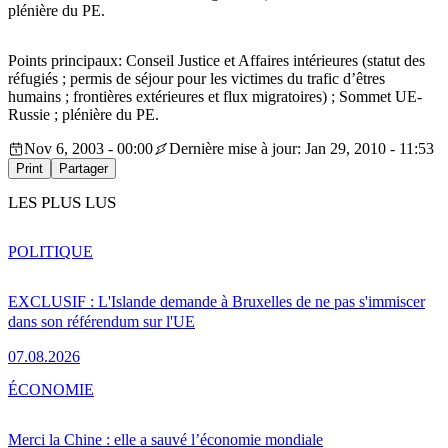
plénière du PE.
Points principaux: Conseil Justice et Affaires intérieures (statut des
réfugiés ; permis de séjour pour les victimes du trafic d’êtres
humains ; frontières extérieures et flux migratoires) ; Sommet UE-
Russie ; plénière du PE.
Nov 6, 2003 - 00:00
Dernière mise à jour: Jan 29, 2010 - 11:53
Print
Partager
LES PLUS LUS
POLITIQUE
EXCLUSIF : L'Islande demande à Bruxelles de ne pas s'immiscer
dans son référendum sur l'UE
07.08.2026
ÉCONOMIE
Merci la Chine : elle a sauvé l’économie mondiale