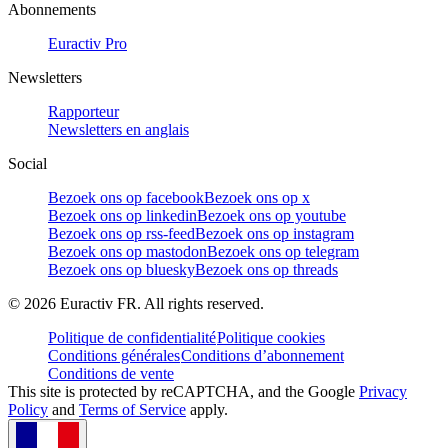
Abonnements
Euractiv Pro
Newsletters
Rapporteur
Newsletters en anglais
Social
Bezoek ons op facebook
Bezoek ons op x
Bezoek ons op linkedin
Bezoek ons op youtube
Bezoek ons op rss-feed
Bezoek ons op instagram
Bezoek ons op mastodon
Bezoek ons op telegram
Bezoek ons op bluesky
Bezoek ons op threads
©
2026
Euractiv FR. All rights reserved.
Politique de confidentialité
Politique cookies
Conditions générales
Conditions d’abonnement
Conditions de vente
This site is protected by reCAPTCHA, and the Google
Privacy
Policy
and
Terms of Service
apply.