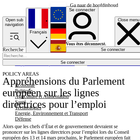
Ga naar de hoofdinhoud
Se connecter
Open sub
Close menu
English
navigation
Français
Deutsch
Vous êtes déconnecté.
Recherche
Se connecter
Español
Lumières éteintes
Se connecter
Rapporteur
Politique
Économie
Newsletters
Evénements
Em
POLICY AREAS
Appréhensions du Parlement
Economie
européen sur les lignes
Politique
Agriculture et Alimentation
directrices pour l’emploi
Santé
Technologies
Energie, Environnement et Transport
Défense
Alors que les chefs d’État et de gouvernement devraient se
prononcer sur les lignes directrices pour l’emploi lors du Conseil
européen des 13 et 14 mars prochains, le Parlement européen fait