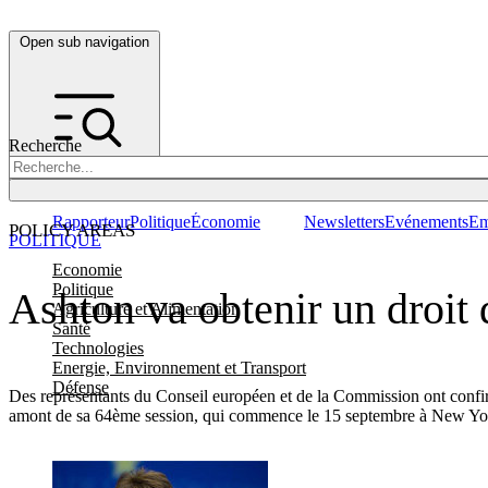
Open sub navigation
Recherche
Rapporteur
Politique
Économie
Newsletters
Evénements
Em
POLICY AREAS
POLITIQUE
Economie
Politique
Ashton va obtenir un droit 
Agriculture et Alimentation
Santé
Technologies
Energie, Environnement et Transport
Défense
Des représentants du Conseil européen et de la Commission ont confirm
amont de sa 64ème session, qui commence le 15 septembre à New Y