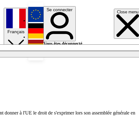
Se connecter
Close menu
English
Français
Deutsch
Vous êtes déconnecté.
Se connecter
Español
Lumières éteintes
nt donner à l'UE le droit de s'exprimer lors son assemblée générale en