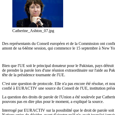
Catherine_Ashton_07.jpg
Des représentants du Conseil européen et de la Commission ont confirm
amont de sa 64ème session, qui commence le 15 septembre à New Yo
Bien que l'UE soit le principal donateur pour le Pakistan, pays détruit 
de prendre la parole lors d'une réunion extraordinaire sur l'aide au Pa
tête de la présidence tournante de l'UE.
C'est une question de protocole. Elle n'a pas encore été résolue, et n
confié à EURACTIV une source du Conseil de l'UE, institution pré
La question des droits de parole de l'Union a été soulevée par Cathe
pouvons pas en dire plus pour le moment, a expliqué la source.
Interrogé par EURACTIV sur la possibilité que le droit de parole soit e
Nations unies de décider, avant d'ajouter qu'il n'y avait jusqu'ici jama