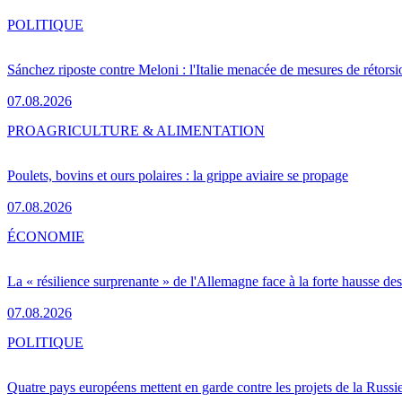
POLITIQUE
Sánchez riposte contre Meloni : l'Italie menacée de mesures de rétorsi
07.08.2026
PRO
AGRICULTURE & ALIMENTATION
Poulets, bovins et ours polaires : la grippe aviaire se propage
07.08.2026
ÉCONOMIE
La « résilience surprenante » de l'Allemagne face à la forte hausse de
07.08.2026
POLITIQUE
Quatre pays européens mettent en garde contre les projets de la Russi