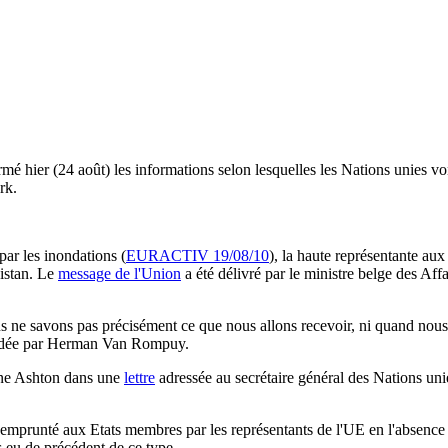
é hier (24 août) les informations selon lesquelles les Nations unies vo
rk.
par les inondations (
EURACTIV 19/08/10
), la haute représentante au
kistan. Le
message de l'Union
a été délivré par le ministre belge des Af
ous ne savons pas précisément ce que nous allons recevoir, ni quand nous
sidée par Herman Van Rompuy.
rine Ashton dans une
lettre
adressée au secrétaire général des Nations uni
mprunté aux Etats membres par les représentants de l'UE en l'absence de 
is eu de précédent de ce type.