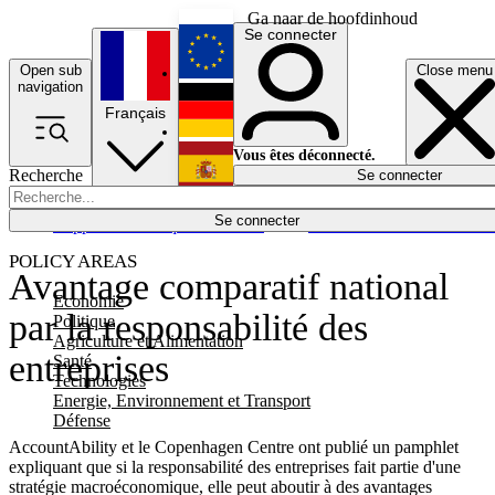
Ga naar de hoofdinhoud
Se connecter
Open sub
Close menu
English
navigation
Français
Deutsch
Vous êtes déconnecté.
Recherche
Se connecter
Español
Lumières éteintes
Se connecter
Rapporteur
Politique
Économie
Newsletters
Evénements
Em
POLICY AREAS
Avantage comparatif national
Economie
par la responsabilité des
Politique
Agriculture et Alimentation
entreprises
Santé
Technologies
Energie, Environnement et Transport
Défense
AccountAbility et le Copenhagen Centre ont publié un pamphlet
expliquant que si la responsabilité des entreprises fait partie d'une
stratégie macroéconomique, elle peut aboutir à des avantages