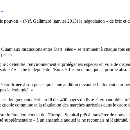
 »
e pouvoir » (Nrf, Gallimard, janvier 2013) la négociation « de bric et d
 Quant aux discussions entre Etats, elles « se terminent à chaque fois e
 pas ».
tique : défendre l’environnement et protéger les espèces en voie de dis
solue ? » lâche le député de l’Eure. « J’estime moi que la priorité absol
confirmée à son poste après une audition devant le Parlement europée
as la légitimité. »
 est longuement décrit au fil des 400 pages du livre. Germanophile, trè
 agricole commune et la régulation des marchés agricoles dans le cadre
 sur le fonctionnement de l’Europe. Serait-il prêt à transférer de nouv
é supplémentaire « à un ensemble auquel je ne reconnais ni légitimité, ni 