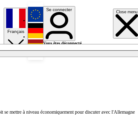
Se connecter
Close menu
English
Français
Deutsch
Vous êtes déconnecté.
Se connecter
Español
Lumières éteintes
e doit se mettre à niveau économiquement pour discuter avec l'Allemagne