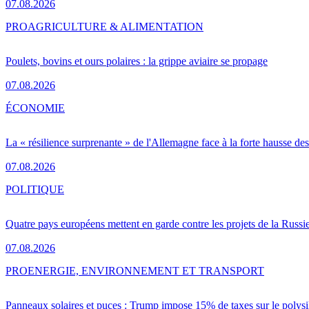
07.08.2026
PRO
AGRICULTURE & ALIMENTATION
Poulets, bovins et ours polaires : la grippe aviaire se propage
07.08.2026
ÉCONOMIE
La « résilience surprenante » de l'Allemagne face à la forte hausse de
07.08.2026
POLITIQUE
Quatre pays européens mettent en garde contre les projets de la Russi
07.08.2026
PRO
ENERGIE, ENVIRONNEMENT ET TRANSPORT
Panneaux solaires et puces : Trump impose 15% de taxes sur le polysi