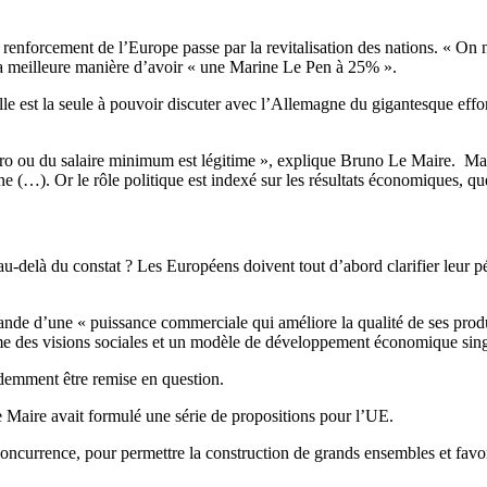
renforcement de l’Europe passe par la revitalisation des nations. « On ne
 la meilleure manière d’avoir « une Marine Le Pen à 25% ».
lle est la seule à pouvoir discuter avec l’Allemagne du gigantesque eff
ro ou du salaire minimum est légitime », explique Bruno Le Maire. Mais 
…). Or le rôle politique est indexé sur les résultats économiques, qu
r au-delà du constat ? Les Européens doivent tout d’abord clarifier leur
emande d’une « puissance commerciale qui améliore la qualité de ses prod
irme des visions sociales et un modèle de développement économique sing
idemment être remise en question.
Maire avait formulé une série de propositions pour l’UE.
 concurrence, pour permettre la construction de grands ensembles et fav