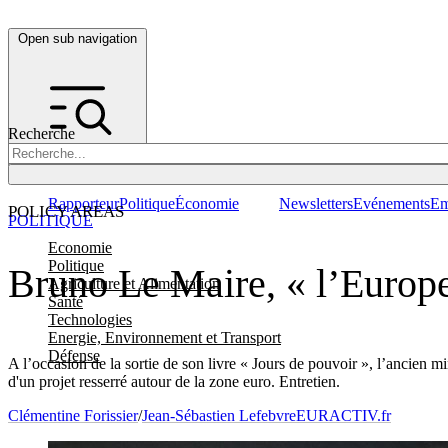
Open sub navigation
Recherche
Rapporteur
Politique
Économie
Newsletters
Evénements
Em
POLICY AREAS
POLITIQUE
Economie
Politique
Bruno Le Maire, « l’Europe
Agriculture et Alimentation
Santé
Technologies
Energie, Environnement et Transport
Défense
A l’occasion de la sortie de son livre « Jours de pouvoir », l’ancien 
d'un projet resserré autour de la zone euro. Entretien.
Clémentine Forissier
/
Jean-Sébastien Lefebvre
EURACTIV.fr