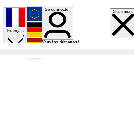
Se connecter
Close menu
English
Français
Deutsch
Vous êtes déconnecté.
Se connecter
Español
Lumières éteintes