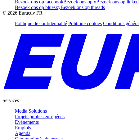
Bezoek ons op facebook
Bezoek ons op x
Bezoek ons op linked
Bezoek ons op bluesky
Bezoek ons op threads
©
2026
Euractiv FR
Politique de confidentialité
Politique cookies
Conditions généra
Services
Media Solutions
Projets publics européens
Evénements
Emplois
Agenda
Communiqués de presse