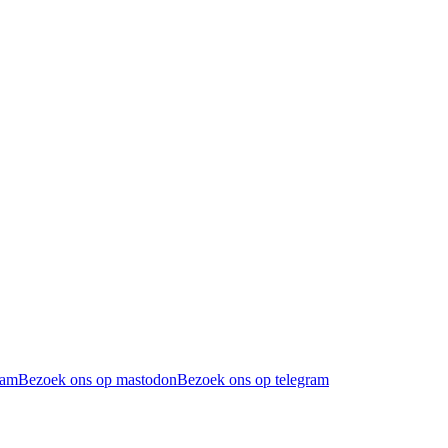
ram
Bezoek ons op mastodon
Bezoek ons op telegram