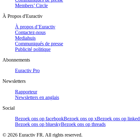
Members’ Circle
À Propos d'Euractiv
À propos d’Euractiv
Contactez-nous
Mediahuis
Communiqués de presse
Publicité politique
Abonnements
Euractiv Pro
Newsletters
Rapporteur
Newsletters en anglais
Social
Bezoek ons op facebook
Bezoek ons op x
Bezoek ons op linked
Bezoek ons op bluesky
Bezoek ons op threads
©
2026
Euractiv FR. All rights reserved.