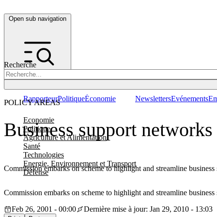
Open sub navigation
Recherche
Rapporteur
Politique
Économie
Newsletters
Evénements
Em
POLICY AREAS
Economie
Business support networks
Politique
Agriculture et Alimentation
Santé
Technologies
Energie, Environnement et Transport
Commission embarks on scheme to highlight and streamline business s
Défense
Commission embarks on scheme to highlight and streamline business s
Feb 26, 2001 - 00:00
Dernière mise à jour: Jan 29, 2010 - 13:03