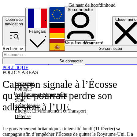
Ga naar de hoofdinhoud
Se connecter
Open sub
Close menu
English
navigation
Français
Deutsch
Vous êtes déconnecté.
Recherche
Se connecter
Español
Lumières éteintes
Se connecter
Rapporteur
Politique
Économie
Newsletters
Evénements
Em
POLITIQUE
POLICY AREAS
Cameron signale à l’Écosse
Economie
Politique
qu’elle pourrait perdre son
Agriculture et Alimentation
Santé
adhésion à l’UE
Technologies
Energie, Environnement et Transport
Défense
Le gouvernement britannique a intensifié lundi (11 février) sa
campagne afin d’empêcher l’Écosse de quitter le Royaume-Uni. Il a