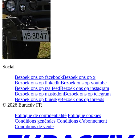
Social
Bezoek ons op facebook
Bezoek ons op x
Bezoek ons op linkedin
Bezoek ons op youtube
Bezoek ons op rss-feed
Bezoek ons op instagram
Bezoek ons op mastodon
Bezoek ons op telegram
Bezoek ons op bluesky
Bezoek ons op threads
©
2026
Euractiv FR
Politique de confidentialité
Politique cookies
Conditions générales
Conditions d’abonnement
Conditions de vente