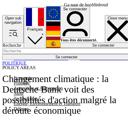
Ga naar de hoofdinhoud
Se connecter
Open sub
Close menu
English
navigation
Français
Deutsch
Vous êtes déconnecté.
Recherche
Se connecter
Español
Lumières éteintes
Se connecter
Rapporteur
Politique
Économie
Newsletters
Evénements
Em
POLITIQUE
POLICY AREAS
Changement climatique : la
Economie
Politique
Deutsche Bank voit des
Agriculture et Alimentation
Santé
possibilités d'action malgré la
Technologies
Energie, Environnement et Transport
déroute économique
Défense