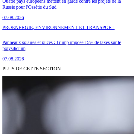
Quatre pays européens mettent en garde contre les projets de la
Russie pour l'Ossétie du Sud
07.08.2026
PRO
ENERGIE, ENVIRONNEMENT ET TRANSPORT
Panneaux solaires et puces : Trump impose 15% de taxes sur le
polysilicium
07.08.2026
PLUS DE CETTE SECTION