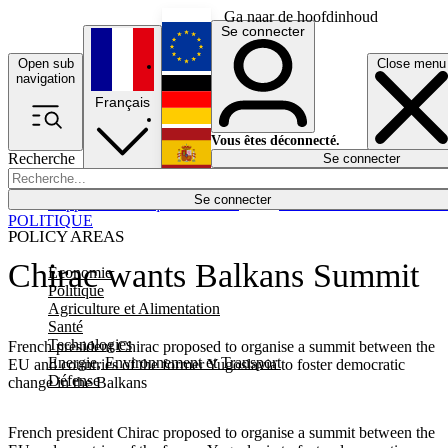
Ga naar de hoofdinhoud
Se connecter
Open sub
Close menu
English
navigation
Français
Deutsch
Vous êtes déconnecté.
Recherche
Se connecter
Español
Lumières éteintes
Se connecter
Rapporteur
Politique
Économie
Newsletters
Evénements
Em
POLITIQUE
POLICY AREAS
Chirac wants Balkans Summit
Economie
Politique
Agriculture et Alimentation
Santé
Technologies
French president Chirac proposed to organise a summit between the
Energie, Environnement et Transport
EU and countries of the former Yugoslavia to foster democratic
Défense
change in the Balkans
French president Chirac proposed to organise a summit between the