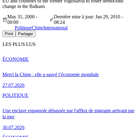
EU and countries of the former Yugoslavia to foster democratic
change in the Balkans
May 31, 2000 -
Dernière mise à jour: Jan 29, 2010 -
00:00
08:24
Politique
Chine
International
Print
Partager
LES PLUS LUS
ÉCONOMIE
Merci la Chine : elle a sauvé l’économie mondiale
27.07.2026
POLITIQUE
Une enclave espagnole dépassée par l'afflux de migrants arrivant par
la mer
30.07.2026