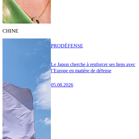
CHINE
PRO
DÉFENSE
Le Japon cherche à renforcer ses liens avec
l’Europe en matière de défense
05.08.2026