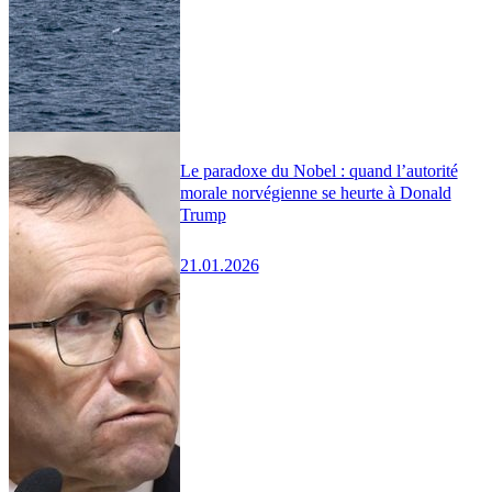
Le paradoxe du Nobel : quand l’autorité
morale norvégienne se heurte à Donald
Trump
21.01.2026