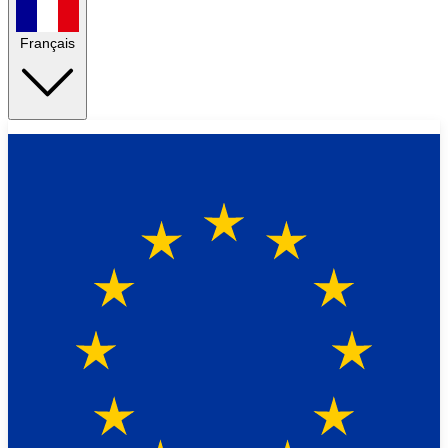
Français