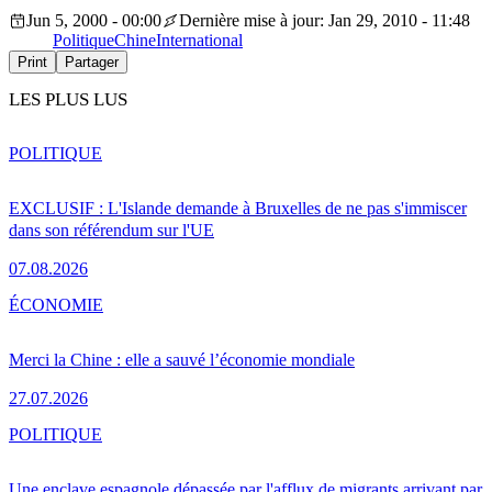
Jun 5, 2000 - 00:00
Dernière mise à jour: Jan 29, 2010 - 11:48
Politique
Chine
International
Print
Partager
LES PLUS LUS
POLITIQUE
EXCLUSIF : L'Islande demande à Bruxelles de ne pas s'immiscer
dans son référendum sur l'UE
07.08.2026
ÉCONOMIE
Merci la Chine : elle a sauvé l’économie mondiale
27.07.2026
POLITIQUE
Une enclave espagnole dépassée par l'afflux de migrants arrivant par