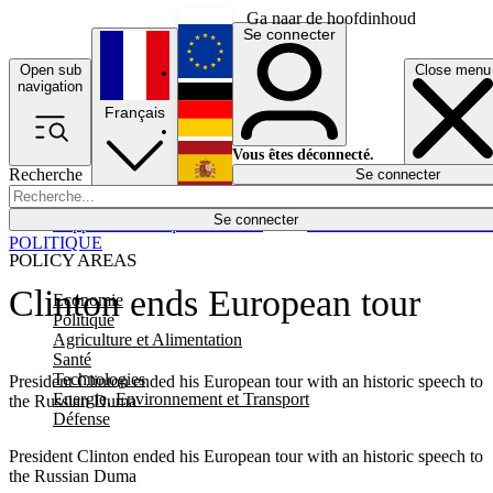
Ga naar de hoofdinhoud
Se connecter
Open sub
Close menu
English
navigation
Français
Deutsch
Vous êtes déconnecté.
Recherche
Se connecter
Español
Lumières éteintes
Se connecter
Rapporteur
Politique
Économie
Newsletters
Evénements
Em
POLITIQUE
POLICY AREAS
Clinton ends European tour
Economie
Politique
Agriculture et Alimentation
Santé
Technologies
President Clinton ended his European tour with an historic speech to
Energie, Environnement et Transport
the Russian Duma
Défense
President Clinton ended his European tour with an historic speech to
the Russian Duma