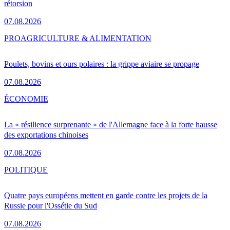
rétorsion
07.08.2026
PRO
AGRICULTURE & ALIMENTATION
Poulets, bovins et ours polaires : la grippe aviaire se propage
07.08.2026
ÉCONOMIE
La « résilience surprenante » de l'Allemagne face à la forte hausse
des exportations chinoises
07.08.2026
POLITIQUE
Quatre pays européens mettent en garde contre les projets de la
Russie pour l'Ossétie du Sud
07.08.2026