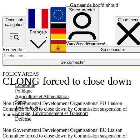
Ga naar de hoofdinhoud
Se connecter
Open sub
Close menu
English
navigation
Français
Deutsch
Vous êtes déconnecté.
Recherche
Se connecter
Español
Lumières éteintes
Se connecter
Rapporteur
Politique
Économie
Newsletters
Evénements
Em
POLICY AREAS
CLONG forced to close down
Economie
Politique
Agriculture et Alimentation
Santé
Non-Governmental Development Organisations' EU Liaison
Technologies
Committee forced to close down by Commission suspension of
Energie, Environnement et Transport
funding
Défense
Non-Governmental Development Organisations’ EU Liaison
Committee forced to close down by Commission suspension of