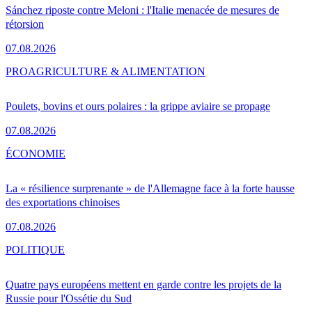
Sánchez riposte contre Meloni : l'Italie menacée de mesures de
rétorsion
07.08.2026
PRO
AGRICULTURE & ALIMENTATION
Poulets, bovins et ours polaires : la grippe aviaire se propage
07.08.2026
ÉCONOMIE
La « résilience surprenante » de l'Allemagne face à la forte hausse
des exportations chinoises
07.08.2026
POLITIQUE
Quatre pays européens mettent en garde contre les projets de la
Russie pour l'Ossétie du Sud