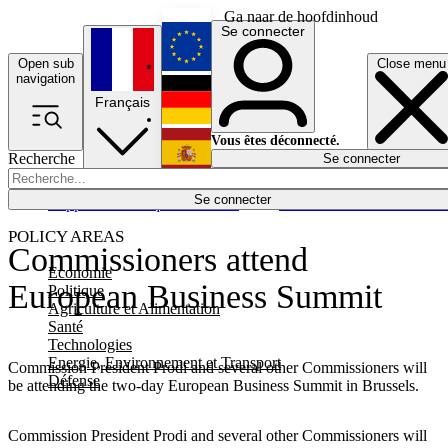
Ga naar de hoofdinhoud
Se connecter
Open sub
Close menu
English
navigation
Français
Deutsch
Vous êtes déconnecté.
Recherche
Se connecter
Español
Lumières éteintes
Se connecter
Rapporteur
Politique
Économie
Newsletters
Evénements
Em
POLICY AREAS
Commissioners attend
Economie
European Business Summit
Politique
Agriculture et Alimentation
Santé
Technologies
Energie, Environnement et Transport
Commission President Prodi and several other Commissioners will
Défense
be attending the two-day European Business Summit in Brussels.
Commission President Prodi and several other Commissioners will