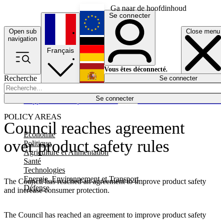
Ga naar de hoofdinhoud
Se connecter
Open sub
Close menu
English
navigation
Français
Deutsch
Vous êtes déconnecté.
Recherche
Se connecter
Español
Lumières éteintes
Se connecter
Rapporteur
Politique
Économie
Newsletters
Evénements
Em
POLICY AREAS
Council reaches agreement
Economie
over product safety rules
Politique
Agriculture et Alimentation
Santé
Technologies
Energie, Environnement et Transport
The Council has reached an agreement to improve product safety
Défense
and increase consumer protection.
The Council has reached an agreement to improve product safety