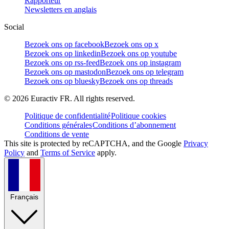
Rapporteur
Newsletters en anglais
Social
Bezoek ons op facebook
Bezoek ons op x
Bezoek ons op linkedin
Bezoek ons op youtube
Bezoek ons op rss-feed
Bezoek ons op instagram
Bezoek ons op mastodon
Bezoek ons op telegram
Bezoek ons op bluesky
Bezoek ons op threads
©
2026
Euractiv FR. All rights reserved.
Politique de confidentialité
Politique cookies
Conditions générales
Conditions d’abonnement
Conditions de vente
This site is protected by reCAPTCHA, and the Google
Privacy
Policy
and
Terms of Service
apply.
Français