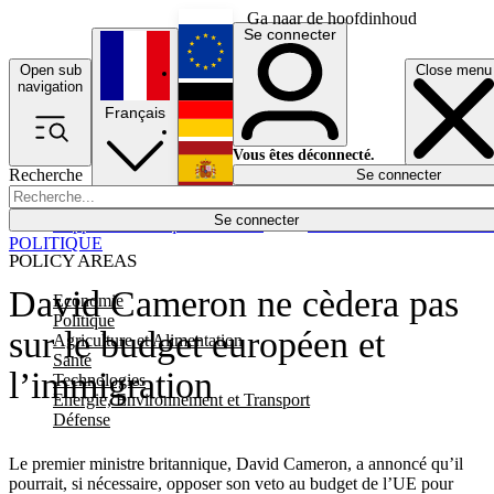
Ga naar de hoofdinhoud
Se connecter
Open sub
Close menu
English
navigation
Français
Deutsch
Vous êtes déconnecté.
Recherche
Se connecter
Español
Lumières éteintes
Se connecter
Rapporteur
Politique
Économie
Newsletters
Evénements
Em
POLITIQUE
POLICY AREAS
David Cameron ne cèdera pas
Economie
Politique
sur le budget européen et
Agriculture et Alimentation
Santé
l’immigration
Technologies
Energie, Environnement et Transport
Défense
Le premier ministre britannique, David Cameron, a annoncé qu’il
pourrait, si nécessaire, opposer son veto au budget de l’UE pour