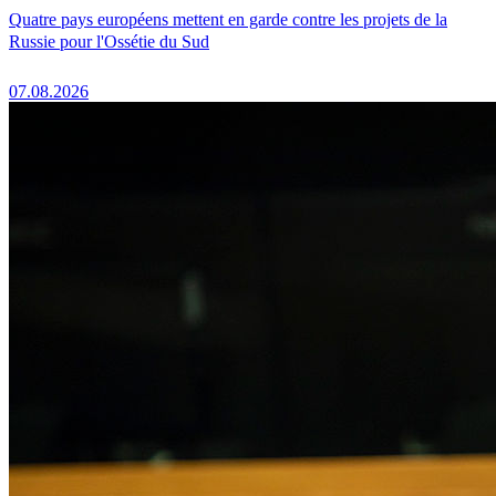
Quatre pays européens mettent en garde contre les projets de la
Russie pour l'Ossétie du Sud
07.08.2026