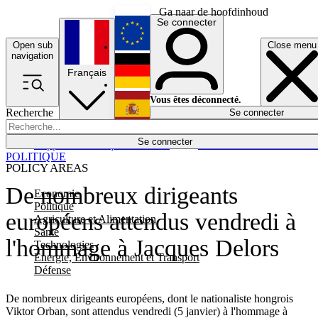
Ga naar de hoofdinhoud
Se connecter
Open sub
Close menu
English
navigation
Français
Deutsch
Vous êtes déconnecté.
Recherche
Se connecter
Español
Lumières éteintes
Se connecter
Rapporteur
Politique
Économie
Newsletters
Evénements
Em
POLITIQUE
POLICY AREAS
De nombreux dirigeants
Economie
Politique
européens attendus vendredi à
Agriculture et Alimentation
Santé
l'hommage à Jacques Delors
Technologies
Energie, Environnement et Transport
Défense
De nombreux dirigeants européens, dont le nationaliste hongrois
Viktor Orban, sont attendus vendredi (5 janvier) à l'hommage à