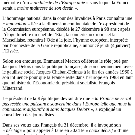
mémoire d’un
« architecte de l’Europe unie »
sans lequel la France
serait
« moins maîtresse de son destin ».
L’hommage national dans la cour des Invalides à Paris connaîtra une
« innovation »
liée à la dimension continentale de l’ex-président de
la Commission européenne, décédé le 27 décembre à 98 ans : après
l’éloge funèbre du chef de l’Etat, la sonnerie aux morts et la
Marseillaise, retentira l’Ode à la joie, l’hymne européen, interprété
par l’orchestre de la Garde républicaine, a annoncé jeudi (4 janvier)
l’Elysée.
Selon son entourage, Emmanuel Macron célébrera le rôle joué par
Jacques Delors dans la politique française, de son cheminement avec
le gaulliste social Jacques Chaban-Delmas à la fin des années 1960 à
son influence pour que la France reste dans l’Europe en 1983 en tant
que ministre de l’Economie du président socialiste François
Mitterrand.
Le président de la République devrait dire que
« la France ne serait
pas restée une puissance souveraine dans l’Europe telle que nous la
connaissons aujourd’hui sans Jacques Delors »
, a expliqué un
conseiller à des journalistes.
Dans ses vœux aux Français du 31 décembre, il a invoqué son
« héritage »
pour appeler à faire en 2024 le
« choix décisif »
d’une