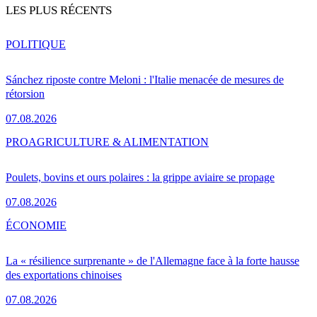
LES PLUS RÉCENTS
POLITIQUE
Sánchez riposte contre Meloni : l'Italie menacée de mesures de
rétorsion
07.08.2026
PRO
AGRICULTURE & ALIMENTATION
Poulets, bovins et ours polaires : la grippe aviaire se propage
07.08.2026
ÉCONOMIE
La « résilience surprenante » de l'Allemagne face à la forte hausse
des exportations chinoises
07.08.2026