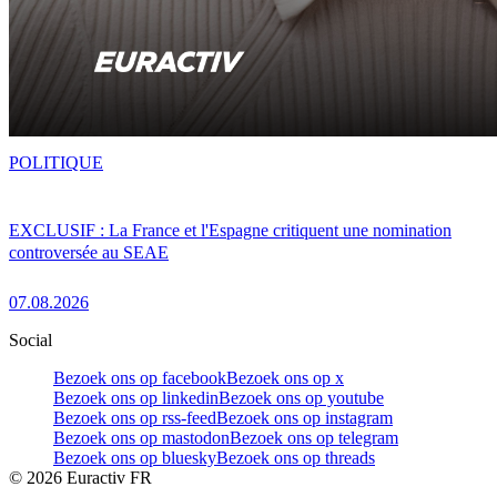
POLITIQUE
EXCLUSIF : La France et l'Espagne critiquent une nomination
controversée au SEAE
07.08.2026
Social
Bezoek ons op facebook
Bezoek ons op x
Bezoek ons op linkedin
Bezoek ons op youtube
Bezoek ons op rss-feed
Bezoek ons op instagram
Bezoek ons op mastodon
Bezoek ons op telegram
Bezoek ons op bluesky
Bezoek ons op threads
©
2026
Euractiv FR