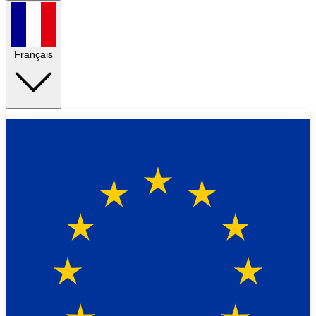
Français