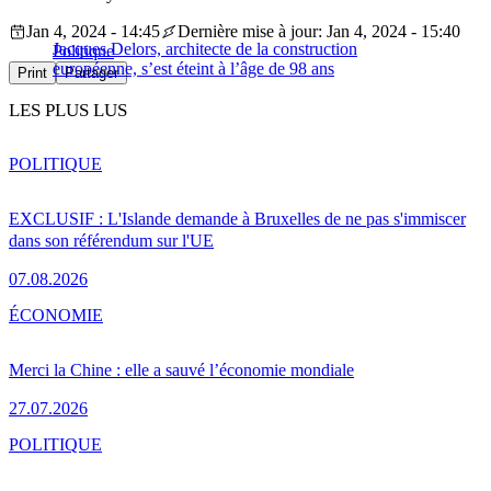
Jan 4, 2024 - 14:45
Dernière mise à jour: Jan 4, 2024 - 15:40
Jacques Delors, architecte de la construction
Politique
européenne, s’est éteint à l’âge de 98 ans
Print
Partager
LES PLUS LUS
POLITIQUE
EXCLUSIF : L'Islande demande à Bruxelles de ne pas s'immiscer
dans son référendum sur l'UE
07.08.2026
ÉCONOMIE
Merci la Chine : elle a sauvé l’économie mondiale
27.07.2026
POLITIQUE