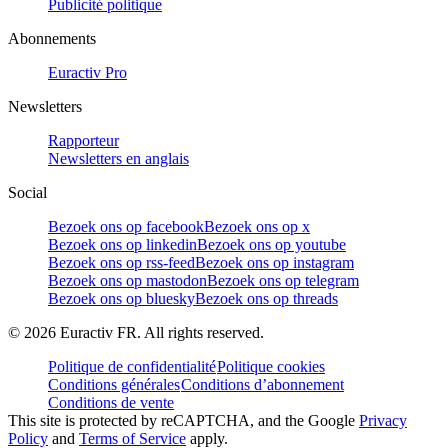
Publicité politique
Abonnements
Euractiv Pro
Newsletters
Rapporteur
Newsletters en anglais
Social
Bezoek ons op facebook
Bezoek ons op x
Bezoek ons op linkedin
Bezoek ons op youtube
Bezoek ons op rss-feed
Bezoek ons op instagram
Bezoek ons op mastodon
Bezoek ons op telegram
Bezoek ons op bluesky
Bezoek ons op threads
©
2026
Euractiv FR. All rights reserved.
Politique de confidentialité
Politique cookies
Conditions générales
Conditions d’abonnement
Conditions de vente
This site is protected by reCAPTCHA, and the Google
Privacy
Policy
and
Terms of Service
apply.