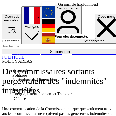
Ga naar de hoofdinhoud
Se connecter
Open sub
Close menu
English
navigation
Français
Deutsch
Vous êtes déconnecté.
Recherche
Se connecter
Español
Lumières éteintes
Se connecter
Rapporteur
Politique
Économie
Newsletters
Evénements
Em
POLITIQUE
POLICY AREAS
Des commissaires sortants
Economie
Politique
percevraient des "indemnités"
Agriculture et Alimentation
Santé
injustifiées
Technologies
Energie, Environnement et Transport
Défense
Une communication de la Commission indique que seulement trois
anciens commissaires ne reçoivent pas les généreuses indemnités de