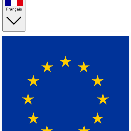
Français