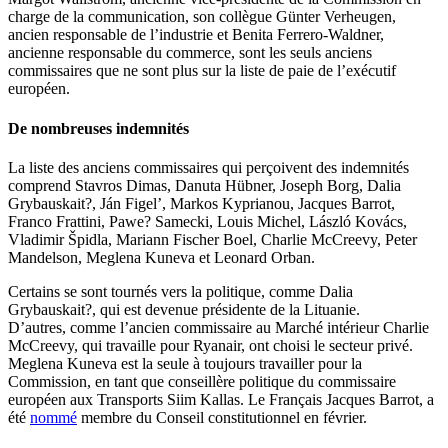
charge de la communication, son collègue Günter Verheugen,
ancien responsable de l’industrie et Benita Ferrero-Waldner,
ancienne responsable du commerce, sont les seuls anciens
commissaires que ne sont plus sur la liste de paie de l’exécutif
européen.
De nombreuses indemnités
La liste des anciens commissaires qui perçoivent des indemnités
comprend Stavros Dimas, Danuta Hübner, Joseph Borg, Dalia
Grybauskait?, Ján Figel’, Markos Kyprianou, Jacques Barrot,
Franco Frattini, Pawe? Samecki, Louis Michel, László Kovács,
Vladimir Špidla, Mariann Fischer Boel, Charlie McCreevy, Peter
Mandelson, Meglena Kuneva et Leonard Orban.
Certains se sont tournés vers la politique, comme Dalia
Grybauskait?, qui est devenue présidente de la Lituanie.
D’autres, comme l’ancien commissaire au Marché intérieur Charlie
McCreevy, qui travaille pour Ryanair, ont choisi le secteur privé.
Meglena Kuneva est la seule à toujours travailler pour la
Commission, en tant que conseillère politique du commissaire
européen aux Transports Siim Kallas. Le Français Jacques Barrot, a
été
nommé
membre du Conseil constitutionnel en février.