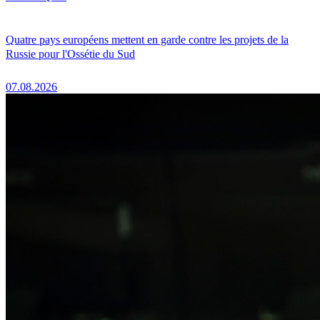
Quatre pays européens mettent en garde contre les projets de la
Russie pour l'Ossétie du Sud
07.08.2026