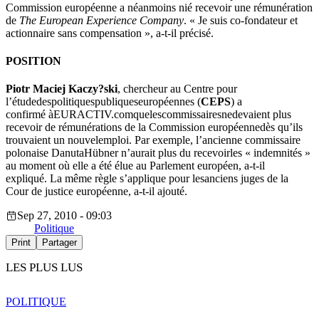
Commission européenne
a néanmoins nié recevoir une rémunération
de
The European Experience Company
. « Je suis co-fondateur et
actionnaire sans compensation », a-t-il précisé.
POSITION
Piotr
Maciej
Kaczy?ski
,
chercheur
au
Centre
pour
l’étude
des
politiques
publiques
européennes
(
CEPS
) a
confirmé
à
EURACTIV.com
que
les
commissaires
ne
devaient plus
recevoir
de
rémunérations
de la Commission
européenne
dès
qu’ils
trouvaient un
nouvel
emploi
. Par
exemple
, l’ancienne
commissaire
polonaise
Danuta
Hübner
n’aurait plus du
recevoir
les
«
indemnités
»
au moment
où
elle
a
été
élue au Parlement
européen
, a-t-il
expliqué
. La
même
règle s’applique pour
les
anciens
juges de la
Cour de justice européenne, a-t-il ajouté.
Sep 27, 2010 - 09:03
Politique
Print
Partager
LES PLUS LUS
POLITIQUE