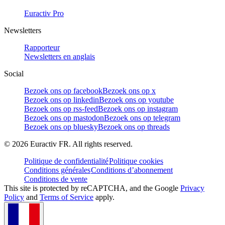
Euractiv Pro
Newsletters
Rapporteur
Newsletters en anglais
Social
Bezoek ons op facebook
Bezoek ons op x
Bezoek ons op linkedin
Bezoek ons op youtube
Bezoek ons op rss-feed
Bezoek ons op instagram
Bezoek ons op mastodon
Bezoek ons op telegram
Bezoek ons op bluesky
Bezoek ons op threads
©
2026
Euractiv FR. All rights reserved.
Politique de confidentialité
Politique cookies
Conditions générales
Conditions d’abonnement
Conditions de vente
This site is protected by reCAPTCHA, and the Google
Privacy
Policy
and
Terms of Service
apply.