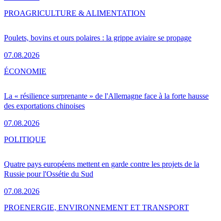
PRO
AGRICULTURE & ALIMENTATION
Poulets, bovins et ours polaires : la grippe aviaire se propage
07.08.2026
ÉCONOMIE
La « résilience surprenante » de l'Allemagne face à la forte hausse
des exportations chinoises
07.08.2026
POLITIQUE
Quatre pays européens mettent en garde contre les projets de la
Russie pour l'Ossétie du Sud
07.08.2026
PRO
ENERGIE, ENVIRONNEMENT ET TRANSPORT