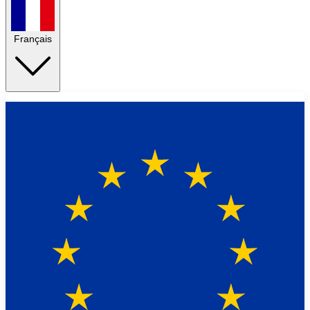
Français