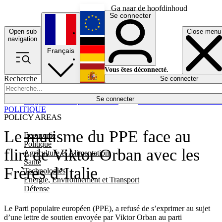
Ga naar de hoofdinhoud
Se connecter
Open sub
Close menu
English
navigation
Français
Deutsch
Vous êtes déconnecté.
Recherche
Se connecter
Español
Lumières éteintes
Se connecter
Rapporteur
Politique
Économie
Newsletters
Evénements
Em
POLITIQUE
POLICY AREAS
Le mutisme du PPE face au
Economie
Politique
flirt de Viktor Orban avec les
Agriculture et Alimentation
Santé
Frères d’Italie
Technologies
Energie, Environnement et Transport
Défense
Le Parti populaire européen (PPE), a refusé de s’exprimer au sujet
d’une lettre de soutien envoyée par Viktor Orban au parti