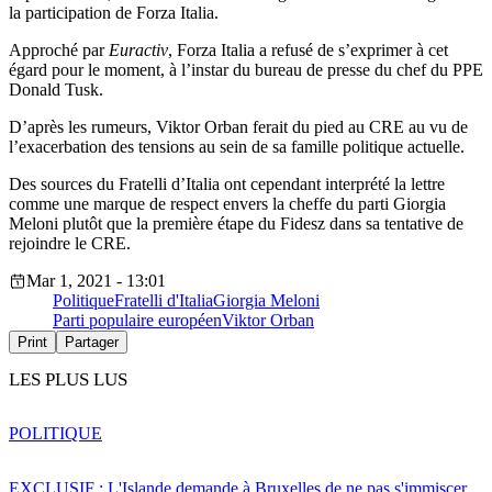
la participation de Forza Italia.
Approché par
Euractiv
, Forza Italia a refusé de s’exprimer à cet
égard pour le moment, à l’instar du bureau de presse du chef du PPE
Donald Tusk.
D’après les rumeurs, Viktor Orban ferait du pied au CRE au vu de
l’exacerbation des tensions au sein de sa famille politique actuelle.
Des sources du Fratelli d’Italia ont cependant interprété la lettre
comme une marque de respect envers la cheffe du parti Giorgia
Meloni plutôt que la première étape du Fidesz dans sa tentative de
rejoindre le CRE.
Mar 1, 2021 - 13:01
Politique
Fratelli d'Italia
Giorgia Meloni
Parti populaire européen
Viktor Orban
Print
Partager
LES PLUS LUS
POLITIQUE
EXCLUSIF : L'Islande demande à Bruxelles de ne pas s'immiscer