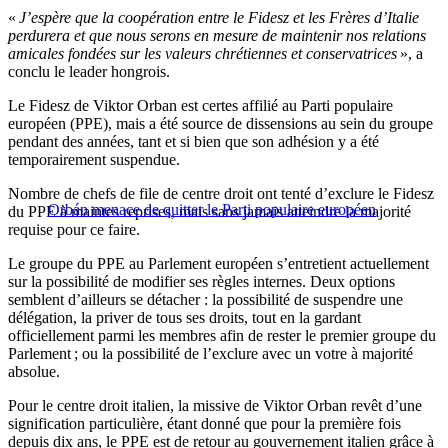
«
J’espère que la coopération entre le Fidesz et les Frères d’Italie
perdurera et que nous serons en mesure de maintenir nos relations
amicales fondées sur les valeurs chrétiennes et conservatrices
», a
conclu le leader hongrois.
Le Fidesz de Viktor Orban est certes affilié au Parti populaire
européen (PPE), mais a été source de dissensions au sein du groupe
pendant des années, tant et si bien que son adhésion y a été
temporairement suspendue.
Nombre de chefs de file de centre droit ont tenté d’exclure le Fidesz
Orbán menace de quitter le Parti populaire européen
du PPE à maintes reprises, mais sans jamais atteindre la majorité
requise pour ce faire.
Le groupe du PPE au Parlement européen s’entretient actuellement
sur la possibilité de modifier ses règles internes. Deux options
semblent d’ailleurs se détacher : la possibilité de suspendre une
délégation, la priver de tous ses droits, tout en la gardant
officiellement parmi les membres afin de rester le premier groupe du
Parlement ; ou la possibilité de l’exclure avec un votre à majorité
absolue.
Pour le centre droit italien, la missive de Viktor Orban revêt d’une
signification particulière, étant donné que pour la première fois
depuis dix ans, le PPE est de retour au gouvernement italien grâce à