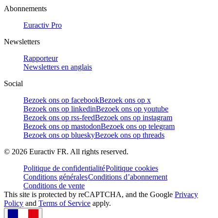
Abonnements
Euractiv Pro
Newsletters
Rapporteur
Newsletters en anglais
Social
Bezoek ons op facebook
Bezoek ons op x
Bezoek ons op linkedin
Bezoek ons op youtube
Bezoek ons op rss-feed
Bezoek ons op instagram
Bezoek ons op mastodon
Bezoek ons op telegram
Bezoek ons op bluesky
Bezoek ons op threads
©
2026
Euractiv FR. All rights reserved.
Politique de confidentialité
Politique cookies
Conditions générales
Conditions d’abonnement
Conditions de vente
This site is protected by reCAPTCHA, and the Google
Privacy
Policy
and
Terms of Service
apply.