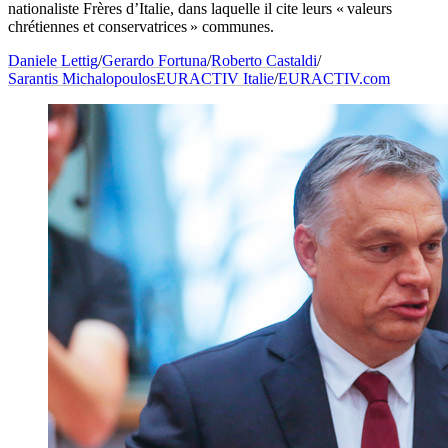
nationaliste Frères d’Italie, dans laquelle il cite leurs « valeurs
chrétiennes et conservatrices » communes.
Daniele Lettig
/
Gerardo Fortuna
/
Roberto Castaldi
/
Sarantis Michalopoulos
EURACTIV Italie
/
EURACTIV.com