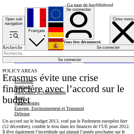
Ga naar de hoofdinhoud
Se connecter
Open sub
Close menu
English
navigation
Français
Deutsch
Vous êtes déconnecté.
Recherche
Se connecter
Español
Lumières éteintes
Se connecter
Rapporteur
Politique
Économie
Newsletters
Evénements
Em
POLICY AREAS
Erasmus évite une crise
Economie
financière avec l’accord sur le
Politique
Agriculture et Alimentation
budget
Santé
Technologies
Energie, Environnement et Transport
Défense
Un accord sur le budget 2013, voté par le Parlement européen hier
(12 décembre), comble le trou dans les finances de l’UE pour 2012.
Il lève également l’incertitude qui planait l’année prochaine sur le