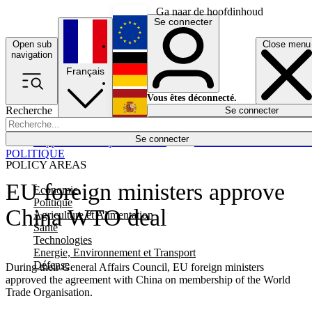
Ga naar de hoofdinhoud
Se connecter
Open sub
Close menu
English
navigation
Français
Deutsch
Vous êtes déconnecté.
Recherche
Se connecter
Español
Lumières éteintes
Se connecter
Rapporteur
Politique
Économie
Newsletters
Evénements
Em
POLITIQUE
POLICY AREAS
EU foreign ministers approve
Economie
Politique
China WTO deal
Agriculture et Alimentation
Santé
Technologies
Energie, Environnement et Transport
Défense
During their General Affairs Council, EU foreign ministers
approved the agreement with China on membership of the World
Trade Organisation.