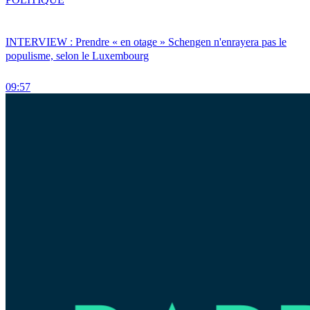
INTERVIEW : Prendre « en otage » Schengen n'enrayera pas le
populisme, selon le Luxembourg
09:57