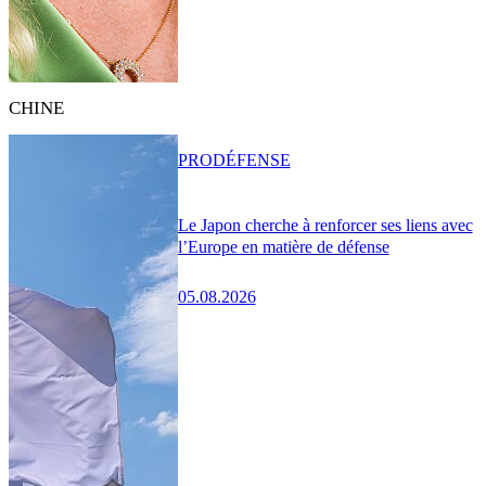
CHINE
PRO
DÉFENSE
Le Japon cherche à renforcer ses liens avec
l’Europe en matière de défense
05.08.2026