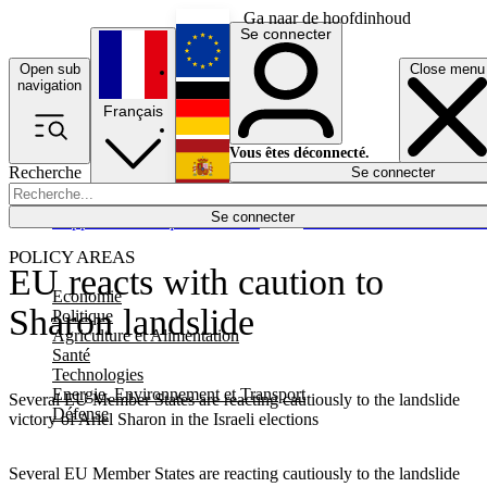
Ga naar de hoofdinhoud
Se connecter
Open sub
Close menu
English
navigation
Français
Deutsch
Vous êtes déconnecté.
Recherche
Se connecter
Español
Lumières éteintes
Se connecter
Rapporteur
Politique
Économie
Newsletters
Evénements
Em
POLICY AREAS
EU reacts with caution to
Economie
Sharon landslide
Politique
Agriculture et Alimentation
Santé
Technologies
Energie, Environnement et Transport
Several EU Member States are reacting cautiously to the landslide
Défense
victory of Ariel Sharon in the Israeli elections
Several EU Member States are reacting cautiously to the landslide