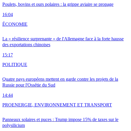
Poulets, bovins et ours polaires : la grippe aviaire se propage
16:04
ÉCONOMIE
La « résilience surprenante » de l'Allemagne face à la forte hausse
des exportations chinoises
15:17
POLITIQUE
Quatre pays européens mettent en garde contre les projets de la
Russie pour l'Ossétie du Sud
14:44
PRO
ENERGIE, ENVIRONNEMENT ET TRANSPORT
Panneaux solaires et puces : Trump impose 15% de taxes sur le
polysilicium