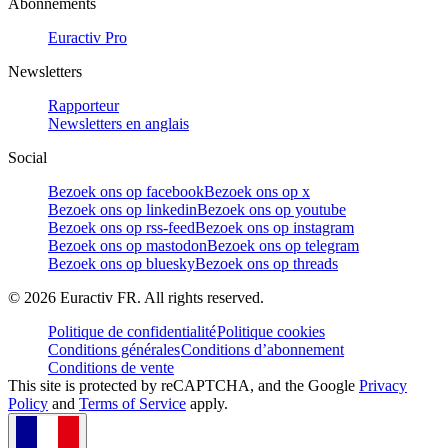
Abonnements
Euractiv Pro
Newsletters
Rapporteur
Newsletters en anglais
Social
Bezoek ons op facebook
Bezoek ons op x
Bezoek ons op linkedin
Bezoek ons op youtube
Bezoek ons op rss-feed
Bezoek ons op instagram
Bezoek ons op mastodon
Bezoek ons op telegram
Bezoek ons op bluesky
Bezoek ons op threads
©
2026
Euractiv FR. All rights reserved.
Politique de confidentialité
Politique cookies
Conditions générales
Conditions d’abonnement
Conditions de vente
This site is protected by reCAPTCHA, and the Google
Privacy
Policy
and
Terms of Service
apply.