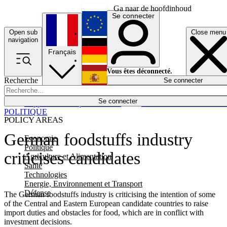
Ga naar de hoofdinhoud
Se connecter
Open sub
Close menu
English
navigation
Français
Deutsch
Vous êtes déconnecté.
Recherche
Se connecter
Español
Lumières éteintes
Se connecter
Rapporteur
Politique
Économie
Newsletters
Evénements
Em
POLITIQUE
POLICY AREAS
German foodstuffs industry
Economie
Politique
criticises candidates
Agriculture et Alimentation
Santé
Technologies
Energie, Environnement et Transport
Défense
The German foodstuffs industry is criticising the intention of some
of the Central and Eastern European candidate countries to raise
import duties and obstacles for food, which are in conflict with
investment decisions.