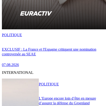
POLITIQUE
EXCLUSIF : La France et l'Espagne critiquent une nomination
controversée au SEAE
07.08.2026
INTERNATIONAL
POLITIQUE
L’Europe encore loin d’être en mesure
d’assurer la défense du Groenland