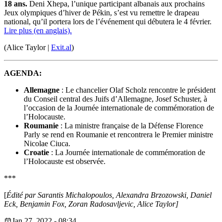
18 ans.
Deni Xhepa, l’unique participant albanais aux prochains
Jeux olympiques d’hiver de Pékin, s’est vu remettre le drapeau
national, qu’il portera lors de l’événement qui débutera le 4 février.
Lire plus (en anglais).
(Alice Taylor |
Exit.al
)
AGENDA:
Allemagne
: Le chancelier Olaf Scholz rencontre le président
du Conseil central des Juifs d’Allemagne, Josef Schuster, à
l’occasion de la Journée internationale de commémoration de
l’Holocauste.
Roumanie
: La ministre française de la Défense Florence
Parly se rend en Roumanie et rencontrera le Premier ministre
Nicolae Ciuca.
Croatie
: La Journée internationale de commémoration de
l’Holocauste est observée.
***
[
Édité par Sarantis Michalopoulos, Alexandra Brzozowski, Daniel
Eck, Benjamin Fox, Zoran Radosavljevic, Alice Taylor]
Jan 27, 2022 - 08:34