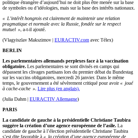
politique étrangère d’aujourd’hui ne doit plus être menée sur la base
de symboles ou d’idéologies, mais sur la base des intérêts nationaux.
« L’intérêt hongrois est clairement de maintenir une relation
pragmatique et normale avec la Russie, fondée sur le respect
mutuel »
, a-t-il ajouté.
(Vlagyiszlav Makszimov |
EURACTIV.com
avec Télex)
BERLIN
Les parlementaires allemands perplexes face à la vaccination
obligatoire.
Les parlementaires se sont divisés en camps qui
dépassent les clivages partisans lors du premier débat du Bundestag
sur les vaccins obligatoires,
mercredi
26
janvier.
Dans le même
temps, le gouvernement a été sévèrement critiqué pour avoir
«
joué
à cache-cache
»
.
Lire plus (en anglais).
(Julia Dahm |
EURACTIV Allemagne
)
PARIS
La candidate de gauche à la présidentielle Christiane Taubira
suggère la création d’une agence européenne de l’asile.
La
candidate de gauche à l’élection présidentielle Christiane Taubira
s’est dite favorable à
« la création d’une agence européenne de