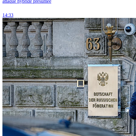
attaque hybride présumée
14:33