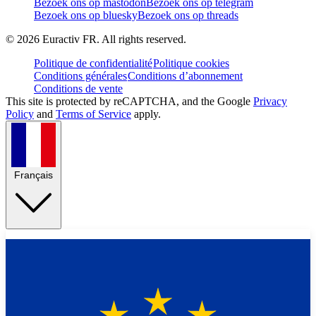
Bezoek ons op mastodon
Bezoek ons op telegram
Bezoek ons op bluesky
Bezoek ons op threads
©
2026
Euractiv FR. All rights reserved.
Politique de confidentialité
Politique cookies
Conditions générales
Conditions d’abonnement
Conditions de vente
This site is protected by reCAPTCHA, and the Google
Privacy
Policy
and
Terms of Service
apply.
Français