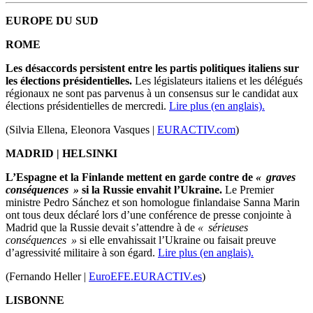
EUROPE DU SUD
ROME
Les désaccords persistent entre les partis politiques italiens sur
les élections présidentielles.
Les législateurs italiens et les délégués
régionaux ne sont pas parvenus à un consensus sur le candidat aux
élections présidentielles de mercredi.
Lire plus (en anglais).
(Silvia Ellena, Eleonora Vasques |
EURACTIV.com
)
MADRID | HELSINKI
L’Espagne et la Finlande mettent en garde contre de
« graves
conséquences »
si la Russie envahit l’Ukraine.
Le Premier
ministre Pedro Sánchez et son homologue finlandaise Sanna Marin
ont tous deux déclaré lors d’une conférence de presse conjointe à
Madrid que la Russie devait s’attendre à de
« sérieuses
conséquences »
si elle envahissait l’Ukraine ou faisait preuve
d’agressivité militaire à son égard.
Lire plus (en anglais).
(Fernando Heller |
EuroEFE.EURACTIV.es
)
LISBONNE