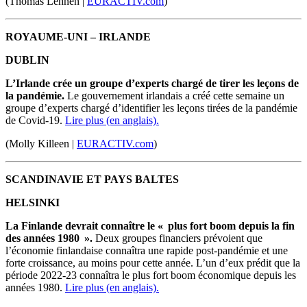
(Thomas Lehnen |
EURACTIV.com
)
ROYAUME-UNI – IRLANDE
DUBLIN
L’Irlande crée un groupe d’experts chargé de tirer les leçons de
la pandémie.
Le gouvernement irlandais a créé cette semaine un
groupe d’experts chargé d’identifier les leçons tirées de la pandémie
de Covid-19.
Lire plus (en anglais).
(Molly Killeen |
EURACTIV.com
)
SCANDINAVIE ET PAYS BALTES
HELSINKI
La Finlande devrait connaître le
«
plus fort boom depuis la fin
des années 1980
»
.
Deux groupes financiers prévoient que
l’
économie finlandaise connaîtra une rapide post-pandémie et une
forte croissance, au moins pour cette année.
L’un d’eux prédit que la
période 2022-23 connaîtra le plus fort boom économique depuis les
années 1980.
Lire plus (en anglais).