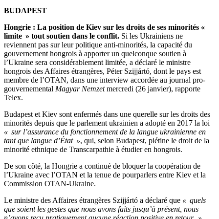
BUDAPEST
Hongrie : La position de Kiev sur les droits de ses minorités «
limite » tout soutien dans le conflit.
Si les Ukrainiens ne
reviennent pas sur leur politique anti-minorités, la capacité du
gouvernement hongrois à apporter un quelconque soutien à
l’Ukraine sera considérablement limitée, a déclaré le ministre
hongrois des Affaires étrangères, Péter Szijjártó, dont le pays est
membre de l’OTAN, dans une interview accordée au journal pro-
gouvernemental
Magyar Nemzet
mercredi (26 janvier), rapporte
Telex.
Budapest et Kiev sont enfermés dans une querelle sur les droits des
minorités depuis que le parlement ukrainien a adopté en 2017 la loi
« sur l’assurance du fonctionnement de la langue ukrainienne en
tant que langue d’État »
, qui, selon Budapest, piétine le droit de la
minorité ethnique de Transcarpathie à étudier en hongrois.
De son côté, la Hongrie a continué de bloquer la coopération de
l’Ukraine avec l’OTAN et la tenue de pourparlers entre Kiev et la
Commission OTAN-Ukraine.
Le ministre des Affaires étrangères Szijjártó a déclaré que
« quels
que soient les gestes que nous avons faits jusqu’à présent, nous
n’avons reçu pratiquement aucune réaction positive en retour. »