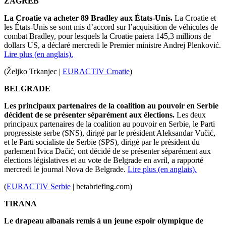
ZAGREB
La Croatie va acheter 89 Bradley aux États-Unis.
La Croatie et
les États-Unis se sont mis d’accord sur l’acquisition de véhicules de
combat Bradley, pour lesquels la Croatie paiera 145,3 millions de
dollars US, a déclaré mercredi le Premier ministre Andrej Plenković.
Lire plus (en anglais).
(Željko Trkanjec |
EURACTIV Croatie
)
BELGRADE
Les principaux partenaires de la coalition au pouvoir en Serbie
décident de se présenter séparément aux élections.
Les deux
principaux partenaires de la coalition au pouvoir en Serbie, le Parti
progressiste serbe (SNS), dirigé par le président Aleksandar Vučić,
et le Parti socialiste de Serbie (SPS), dirigé par le président du
parlement Ivica Dačić, ont décidé de se présenter séparément aux
élections législatives et au vote de Belgrade en avril, a rapporté
mercredi le journal Nova de Belgrade.
Lire plus (en anglais).
(
EURACTIV Serbie
| betabriefing.com
)
TIRANA
Le drapeau albanais remis à un jeune espoir olympique de