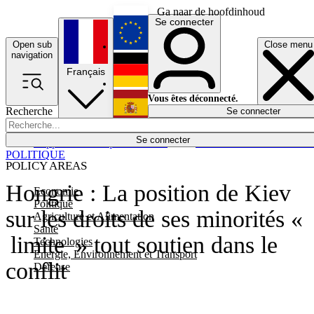
Ga naar de hoofdinhoud
Se connecter
Open sub
Close menu
English
navigation
Français
Deutsch
Vous êtes déconnecté.
Recherche
Se connecter
Español
Lumières éteintes
Se connecter
Rapporteur
Politique
Économie
Newsletters
Evénements
Em
POLITIQUE
POLICY AREAS
Hongrie : La position de Kiev
Economie
Politique
sur les droits de ses minorités «
Agriculture et Alimentation
Santé
limite » tout soutien dans le
Technologies
Energie, Environnement et Transport
conflit
Défense