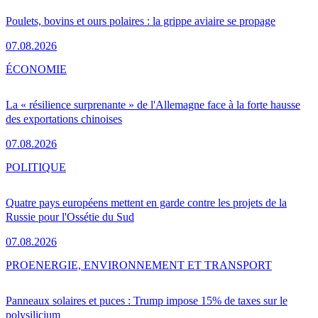
Poulets, bovins et ours polaires : la grippe aviaire se propage
07.08.2026
ÉCONOMIE
La « résilience surprenante » de l'Allemagne face à la forte hausse
des exportations chinoises
07.08.2026
POLITIQUE
Quatre pays européens mettent en garde contre les projets de la
Russie pour l'Ossétie du Sud
07.08.2026
PRO
ENERGIE, ENVIRONNEMENT ET TRANSPORT
Panneaux solaires et puces : Trump impose 15% de taxes sur le
polysilicium