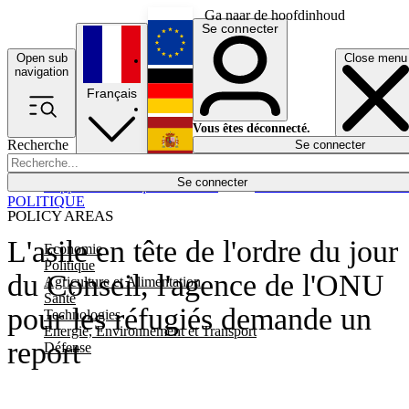
Ga naar de hoofdinhoud
Se connecter
Open sub
Close menu
English
navigation
Français
Deutsch
Vous êtes déconnecté.
Recherche
Se connecter
Español
Lumières éteintes
Se connecter
Rapporteur
Politique
Économie
Newsletters
Evénements
Em
POLITIQUE
POLICY AREAS
L'asile en tête de l'ordre du jour
Economie
Politique
du Conseil, l'agence de l'ONU
Agriculture et Alimentation
Santé
pour les réfugiés demande un
Technologies
Energie, Environnement et Transport
report
Défense