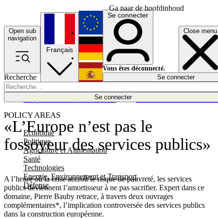
Ga naar de hoofdinhoud
Se connecter
Open sub
Close menu
English
navigation
Français
Deutsch
Vous êtes déconnecté.
Recherche
Se connecter
Español
Lumières éteintes
Se connecter
Rapporteur
Politique
Économie
Newsletters
Evénements
Em
POLICY AREAS
«L’Europe n’est pas le
Economie
fossoyeur des services publics»
Politique
Agriculture et Alimentation
Santé
Technologies
Energie, Environnement et Transport
A l’heure où la crise accroît le risque de pauvreté, les services
Défense
publics deviennent l’amortisseur à ne pas sacrifier. Expert dans ce
domaine, Pierre Bauby retrace, à travers deux ouvrages
complémentaires*, l’implication controversée des services publics
dans la construction européenne.