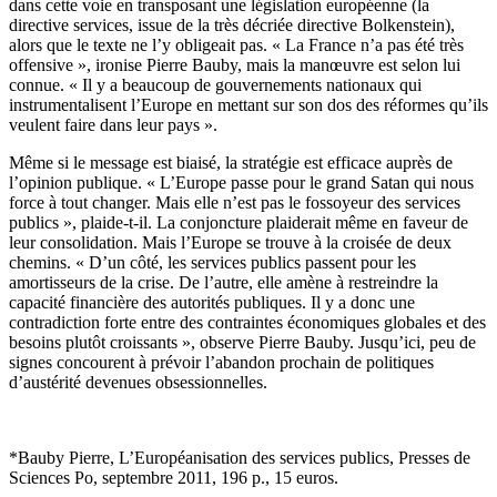
dans cette voie en transposant une législation européenne (la
directive services, issue de la très décriée directive Bolkenstein),
alors que le texte ne l’y obligeait pas. « La France n’a pas été très
offensive », ironise Pierre Bauby, mais la manœuvre est selon lui
connue. « Il y a beaucoup de gouvernements nationaux qui
instrumentalisent l’Europe en mettant sur son dos des réformes qu’ils
veulent faire dans leur pays ».
Même si le message est biaisé, la stratégie est efficace auprès de
l’opinion publique. « L’Europe passe pour le grand Satan qui nous
force à tout changer. Mais elle n’est pas le fossoyeur des services
publics », plaide-t-il. La conjoncture plaiderait même en faveur de
leur consolidation. Mais l’Europe se trouve à la croisée de deux
chemins. « D’un côté, les services publics passent pour les
amortisseurs de la crise. De l’autre, elle amène à restreindre la
capacité financière des autorités publiques. Il y a donc une
contradiction forte entre des contraintes économiques globales et des
besoins plutôt croissants », observe Pierre Bauby. Jusqu’ici, peu de
signes concourent à prévoir l’abandon prochain de politiques
d’austérité devenues obsessionnelles.
*Bauby Pierre, L’Européanisation des services publics, Presses de
Sciences Po, septembre 2011, 196 p., 15 euros.