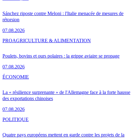
Sánchez riposte contre Meloni : l'Italie menacée de mesures de
rétorsion
07.08.2026
PRO
AGRICULTURE & ALIMENTATION
Poulets, bovins et ours polaires : la grippe aviaire se propage
07.08.2026
ÉCONOMIE
La « résilience surprenante » de l'Allemagne face à la forte hausse
des exportations chinoises
07.08.2026
POLITIQUE
Quatre pays européens mettent en garde contre les projets de la