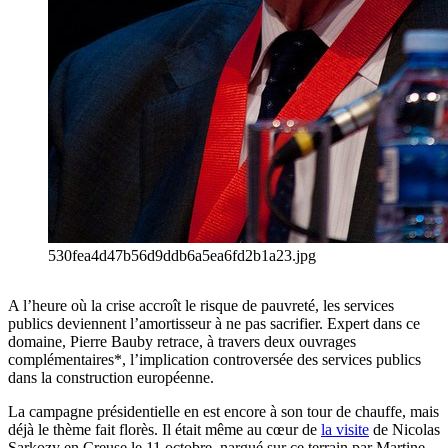
530fea4d47b56d9ddb6a5ea6fd2b1a23.jpg
A l’heure où la crise accroît le risque de pauvreté, les services
publics deviennent l’amortisseur à ne pas sacrifier. Expert dans ce
domaine, Pierre Bauby retrace, à travers deux ouvrages
complémentaires*, l’implication controversée des services publics
dans la construction européenne.
La campagne présidentielle en est encore à son tour de chauffe, mais
déjà le thème fait florès. Il était même au cœur de
la visite
de Nicolas
Sarkozy en Creuse le 11 octobre, nargué sur ce terrain par Martine