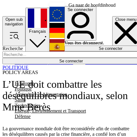
Ga naar de hoofdinhoud
Se connecter
Open sub
Close menu
English
navigation
Français
Deutsch
Vous êtes déconnecté.
Recherche
Se connecter
Español
Lumières éteintes
Se connecter
Rapporteur
Politique
Économie
Newsletters
Evénements
Em
POLITIQUE
POLICY AREAS
L’UE doit combattre les
Economie
Politique
déséquilibres mondiaux, selon
Agriculture et Alimentation
Santé
Mme Berès
Technologies
Energie, Environnement et Transport
Défense
La gouvernance mondiale doit être reconsidérée afin de combattre
les déséquilibres causés par la crise financière, a confié lors d’un