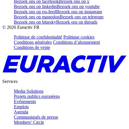
Bezoek ons op facebook
Bezoek ons op x
Bezoek ons op linkedin
Bezoek ons op youtube
Bezoek ons op rss-feed
Bezoek ons op instagram
Bezoek ons op mastodon
Bezoek ons op telegram
Bezoek ons op bluesky
Bezoek ons op threads
©
2026
Euractiv FR
Politique de confidentialité
Politique cookies
Conditions générales
Conditions d’abonnement
Conditions de vente
Services
Media Solutions
Projets publics européens
Evénements
Emplois
Agenda
Communiqués de presse
Members’ Circle