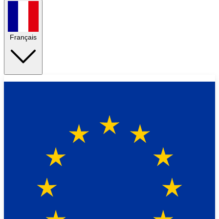
Français