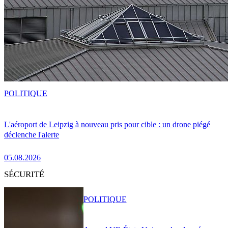
POLITIQUE
L'aéroport de Leipzig à nouveau pris pour cible : un drone piégé
déclenche l'alerte
05.08.2026
SÉCURITÉ
POLITIQUE