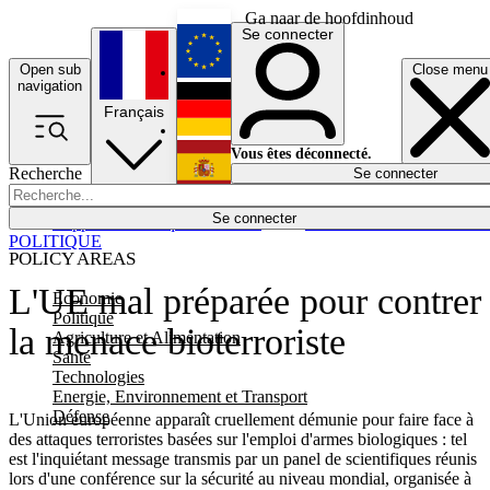
Ga naar de hoofdinhoud
Se connecter
Open sub
Close menu
English
navigation
Français
Deutsch
Vous êtes déconnecté.
Recherche
Se connecter
Español
Lumières éteintes
Se connecter
Rapporteur
Politique
Économie
Newsletters
Evénements
Em
POLITIQUE
POLICY AREAS
L'UE mal préparée pour contrer
Economie
Politique
la menace bioterroriste
Agriculture et Alimentation
Santé
Technologies
Energie, Environnement et Transport
Défense
L'Union européenne apparaît cruellement démunie pour faire face à
des attaques terroristes basées sur l'emploi d'armes biologiques : tel
est l'inquiétant message transmis par un panel de scientifiques réunis
lors d'une conférence sur la sécurité au niveau mondial, organisée à