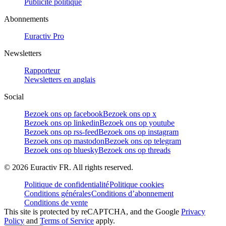
Publicité politique
Abonnements
Euractiv Pro
Newsletters
Rapporteur
Newsletters en anglais
Social
Bezoek ons op facebook
Bezoek ons op x
Bezoek ons op linkedin
Bezoek ons op youtube
Bezoek ons op rss-feed
Bezoek ons op instagram
Bezoek ons op mastodon
Bezoek ons op telegram
Bezoek ons op bluesky
Bezoek ons op threads
©
2026
Euractiv FR. All rights reserved.
Politique de confidentialité
Politique cookies
Conditions générales
Conditions d’abonnement
Conditions de vente
This site is protected by reCAPTCHA, and the Google
Privacy
Policy
and
Terms of Service
apply.