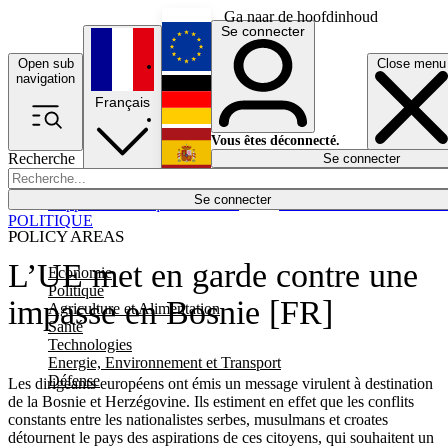
Ga naar de hoofdinhoud
Se connecter
Open sub
Close menu
English
navigation
Français
Deutsch
Vous êtes déconnecté.
Recherche
Se connecter
Español
Lumières éteintes
Se connecter
Rapporteur
Politique
Économie
Newsletters
Evénements
Em
POLITIQUE
POLICY AREAS
L’UE met en garde contre une
Economie
Politique
impasse en Bosnie [FR]
Agriculture et Alimentation
Santé
Technologies
Energie, Environnement et Transport
Défense
Les dirigeants européens ont émis un message virulent à destination
de la Bosnie et Herzégovine. Ils estiment en effet que les conflits
constants entre les nationalistes serbes, musulmans et croates
détournent le pays des aspirations de ces citoyens, qui souhaitent un