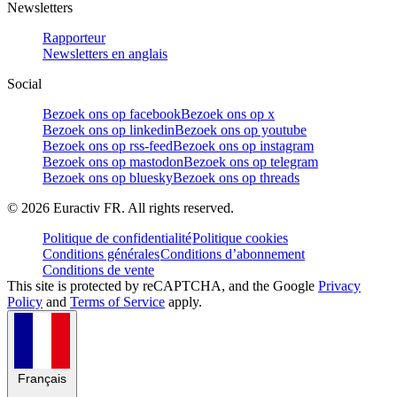
Newsletters
Rapporteur
Newsletters en anglais
Social
Bezoek ons op facebook
Bezoek ons op x
Bezoek ons op linkedin
Bezoek ons op youtube
Bezoek ons op rss-feed
Bezoek ons op instagram
Bezoek ons op mastodon
Bezoek ons op telegram
Bezoek ons op bluesky
Bezoek ons op threads
©
2026
Euractiv FR. All rights reserved.
Politique de confidentialité
Politique cookies
Conditions générales
Conditions d’abonnement
Conditions de vente
This site is protected by reCAPTCHA, and the Google
Privacy
Policy
and
Terms of Service
apply.
Français