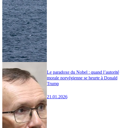
Le paradoxe du Nobel : quand l’autorité
morale norvégienne se heurte à Donald
Trump
21.01.2026