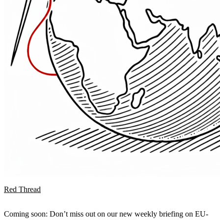
Red Thread
Coming soon: Don’t miss out on our new weekly briefing on EU-