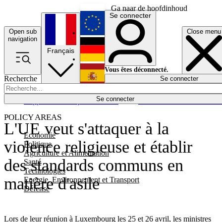
Ga naar de hoofdinhoud
Se connecter
Open sub
Close menu
English
navigation
Français
Deutsch
Vous êtes déconnecté.
Recherche
Se connecter
Español
Lumières éteintes
Se connecter
Rapporteur
Politique
Économie
Newsletters
Evénements
Em
POLICY AREAS
L'UE veut s'attaquer à la
Economie
violence religieuse et établir
Politique
Agriculture et Alimentation
des standards communs en
Santé
Technologies
matière d'asile
Energie, Environnement et Transport
Défense
Lors de leur réunion à Luxembourg les 25 et 26 avril, les ministres