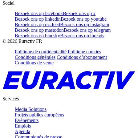
Social
Bezoek ons op facebook
Bezoek ons op x
Bezoek ons op linkedin
Bezoek ons op youtube
Bezoek ons op rss-feed
Bezoek ons op instagram
Bezoek ons op mastodon
Bezoek ons op telegram
Bezoek ons op bluesky
Bezoek ons op threads
©
2026
Euractiv FR
Politique de confidentialité
Politique cookies
Conditions générales
Conditions d’abonnement
Conditions de vente
Services
Media Solutions
Projets publics européens
Evénements
Emplois
Agenda
Communiqués de presse