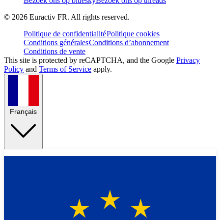
Bezoek ons op bluesky
Bezoek ons op threads
©
2026
Euractiv FR. All rights reserved.
Politique de confidentialité
Politique cookies
Conditions générales
Conditions d’abonnement
Conditions de vente
This site is protected by reCAPTCHA, and the Google
Privacy
Policy
and
Terms of Service
apply.
Français