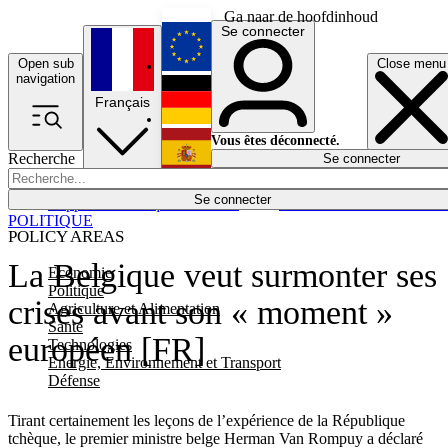
Ga naar de hoofdinhoud
Se connecter
Open sub
Close menu
English
navigation
Français
Deutsch
Vous êtes déconnecté.
Recherche
Se connecter
Español
Lumières éteintes
Se connecter
Rapporteur
Politique
Économie
Newsletters
Evénements
Em
POLITIQUE
POLICY AREAS
La Belgique veut surmonter ses
Economie
Politique
crises avant son « moment »
Agriculture et Alimentation
Santé
européen [FR]
Technologies
Energie, Environnement et Transport
Défense
Tirant certainement les leçons de l’expérience de la République
tchèque, le premier ministre belge Herman Van Rompuy a déclaré