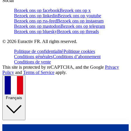
Social
Bezoek ons op facebook
Bezoek ons op x
Bezoek ons op linkedin
Bezoek ons op youtube
Bezoek ons op rss-feed
Bezoek ons op instagram
Bezoek ons op mastodon
Bezoek ons op telegram
Bezoek ons op bluesky
Bezoek ons op threads
©
2026
Euractiv FR. All rights reserved.
Politique de confidentialité
Politique cookies
Conditions générales
Conditions d’abonnement
Conditions de vente
This site is protected by reCAPTCHA, and the Google
Privacy
Policy
and
Terms of Service
apply.
Français