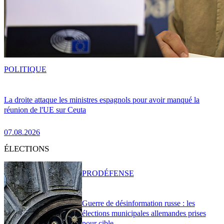
POLITIQUE
La droite attaque les ministres espagnols pour avoir manqué la
réunion de l'UE sur Ceuta
07.08.2026
ÉLECTIONS
PRO
DÉFENSE
Guerre de désinformation russe : les
élections municipales allemandes prises
pour cible