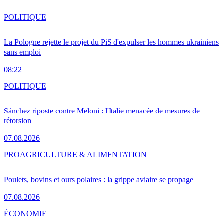
POLITIQUE
La Pologne rejette le projet du PiS d'expulser les hommes ukrainiens
sans emploi
08:22
POLITIQUE
Sánchez riposte contre Meloni : l'Italie menacée de mesures de
rétorsion
07.08.2026
PRO
AGRICULTURE & ALIMENTATION
Poulets, bovins et ours polaires : la grippe aviaire se propage
07.08.2026
ÉCONOMIE