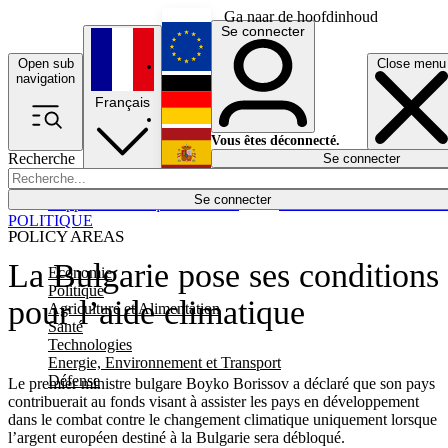
Ga naar de hoofdinhoud
Se connecter
Open sub
Close menu
English
navigation
Français
Deutsch
Vous êtes déconnecté.
Recherche
Se connecter
Español
Lumières éteintes
Se connecter
Rapporteur
Politique
Économie
Newsletters
Evénements
Em
POLITIQUE
POLICY AREAS
La Bulgarie pose ses conditions
Economie
Politique
pour l’aide climatique
Agriculture et Alimentation
Santé
Technologies
Energie, Environnement et Transport
Défense
Le premier ministre bulgare Boyko Borissov a déclaré que son pays
contribuerait au fonds visant à assister les pays en développement
dans le combat contre le changement climatique uniquement lorsque
l’argent européen destiné à la Bulgarie sera débloqué.