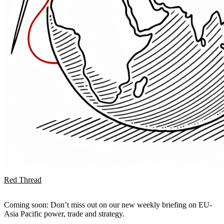
Red Thread
Coming soon: Don’t miss out on our new weekly briefing on EU-
Asia Pacific power, trade and strategy.