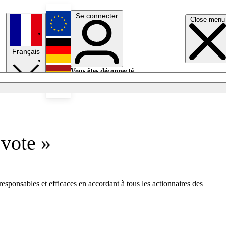
Se connecter
Close menu
English
Français
Deutsch
Vous êtes déconnecté.
Se connecter
Español
Lumières éteintes
vote »
esponsables et efficaces en accordant à tous les actionnaires des