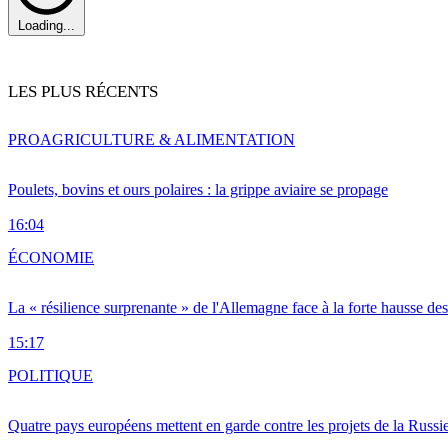
Loading...
LES PLUS RÉCENTS
PRO
AGRICULTURE & ALIMENTATION
Poulets, bovins et ours polaires : la grippe aviaire se propage
16:04
ÉCONOMIE
La « résilience surprenante » de l'Allemagne face à la forte hausse de
15:17
POLITIQUE
Quatre pays européens mettent en garde contre les projets de la Russi