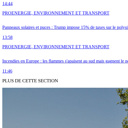
14:44
PRO
ENERGIE, ENVIRONNEMENT ET TRANSPORT
Panneaux solaires et puces : Trump impose 15% de taxes sur le polysi
13:58
PRO
ENERGIE, ENVIRONNEMENT ET TRANSPORT
Incendies en Europe : les flammes s'apaisent au sud mais gagnent le n
11:46
PLUS DE CETTE SECTION