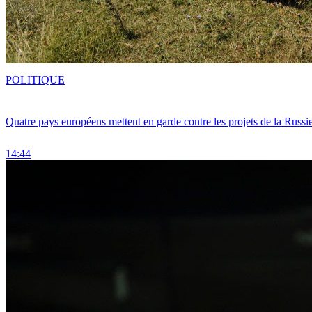
POLITIQUE
Quatre pays européens mettent en garde contre les projets de la Russi
14:44