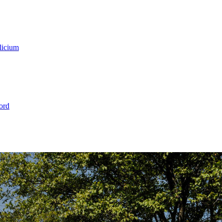
licium
ord