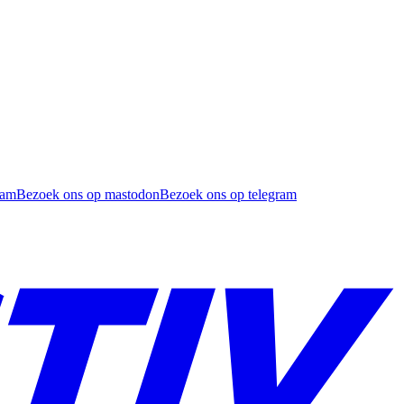
ram
Bezoek ons op mastodon
Bezoek ons op telegram