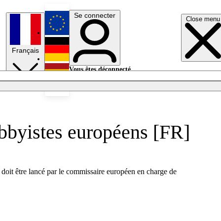
Se connecter
Close menu
English
Français
Deutsch
Vous êtes déconnecté.
Se connecter
Español
Lumières éteintes
bbyistes européens [FR]
 doit être lancé par le commissaire européen en charge de