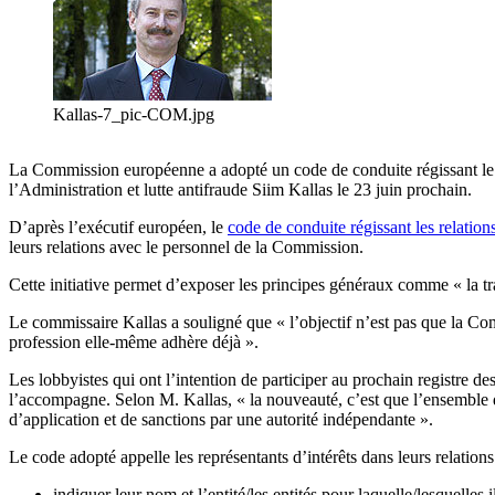
Kallas-7_pic-COM.jpg
La Commission européenne a adopté un code de conduite régissant le c
l’Administration et lutte antifraude Siim Kallas le 23 juin prochain.
D’après l’exécutif européen, le
code de conduite régissant les relations
leurs relations avec le personnel de la Commission.
Cette initiative permet d’exposer les principes généraux comme « la tr
Le commissaire Kallas a souligné que « l’objectif n’est pas que la Co
profession elle-même adhère déjà ».
Les lobbyistes qui ont l’intention de participer au prochain registre de
l’accompagne. Selon M. Kallas, « la nouveauté, c’est que l’ensemble 
d’application et de sanctions par une autorité indépendante ».
Le code adopté appelle les représentants d’intérêts dans leurs relatio
indiquer leur nom et l’entité/les entités pour laquelle/lesquelles i