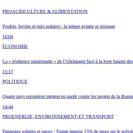
PRO
AGRICULTURE & ALIMENTATION
Poulets, bovins et ours polaires : la grippe aviaire se propage
16:04
ÉCONOMIE
La « résilience surprenante » de l'Allemagne face à la forte hausse de
15:17
POLITIQUE
Quatre pays européens mettent en garde contre les projets de la Russi
14:44
PRO
ENERGIE, ENVIRONNEMENT ET TRANSPORT
Panneaux solaires et puces : Trump impose 15% de taxes sur le polysi