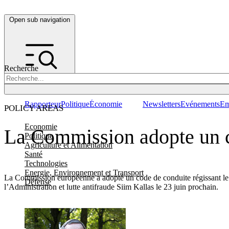
Open sub navigation
Recherche
Rapporteur
Politique
Économie
Newsletters
Evénements
Em
POLICY AREAS
Economie
La Commission adopte un c
Politique
Agriculture et Alimentation
Santé
Technologies
Energie, Environnement et Transport
La Commission européenne a adopté un code de conduite régissant le c
Défense
l’Administration et lutte antifraude Siim Kallas le 23 juin prochain.