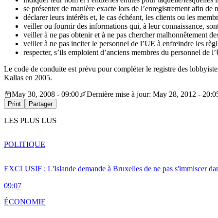
se présenter de manière exacte lors de l’enregistrement afin de ne
déclarer leurs intérêts et, le cas échéant, les clients ou les membr
veiller ou fournir des informations qui, à leur connaissance, son
veiller à ne pas obtenir et à ne pas chercher malhonnêtement de
veiller à ne pas inciter le personnel de l’UE à enfreindre les rè
respecter, s’ils emploient d’anciens membres du personnel de l’U
Le code de conduite est prévu pour compléter le registre des lobbyistes
Kallas en 2005.
May 30, 2008 - 09:00
Dernière mise à jour: May 28, 2012 - 20:0
Print
Partager
LES PLUS LUS
POLITIQUE
EXCLUSIF : L'Islande demande à Bruxelles de ne pas s'immiscer dan
09:07
ÉCONOMIE