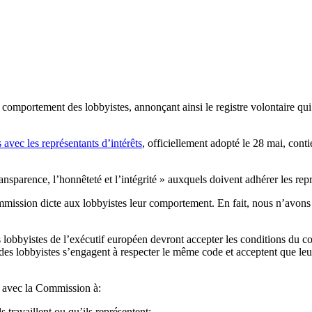
omportement des lobbyistes, annonçant ainsi le registre volontaire qui
 avec les représentants d’intérêts
, officiellement adopté le 28 mai, conti
ansparence, l’honnêteté et l’intégrité » auxquels doivent adhérer les re
mmission dicte aux lobbyistes leur comportement. En fait, nous n’avons 
s lobbyistes de l’exécutif européen devront accepter les conditions du co
des lobbyistes s’engagent à respecter le même code et acceptent que le
ns avec la Commission à:
ls travaillent ou qu’ils représentent;