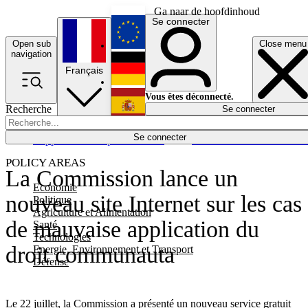
Ga naar de hoofdinhoud
Se connecter
Open sub
Close menu
English
navigation
Français
Deutsch
Vous êtes déconnecté.
Recherche
Se connecter
Español
Lumières éteintes
Se connecter
Rapporteur
Politique
Économie
Newsletters
Evénements
Em
POLICY AREAS
La Commission lance un
Economie
nouveau site Internet sur les cas
Politique
Agriculture et Alimentation
de mauvaise application du
Santé
Technologies
droit communauta
Energie, Environnement et Transport
Défense
Le 22 juillet, la Commission a présenté un nouveau service gratuit