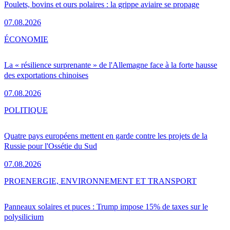
Poulets, bovins et ours polaires : la grippe aviaire se propage
07.08.2026
ÉCONOMIE
La « résilience surprenante » de l'Allemagne face à la forte hausse
des exportations chinoises
07.08.2026
POLITIQUE
Quatre pays européens mettent en garde contre les projets de la
Russie pour l'Ossétie du Sud
07.08.2026
PRO
ENERGIE, ENVIRONNEMENT ET TRANSPORT
Panneaux solaires et puces : Trump impose 15% de taxes sur le
polysilicium