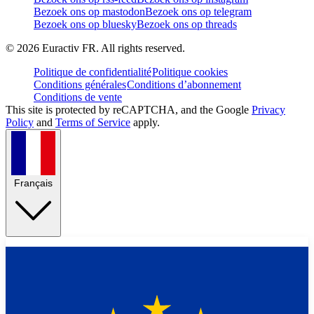
Bezoek ons op mastodon
Bezoek ons op telegram
Bezoek ons op bluesky
Bezoek ons op threads
©
2026
Euractiv FR. All rights reserved.
Politique de confidentialité
Politique cookies
Conditions générales
Conditions d’abonnement
Conditions de vente
This site is protected by reCAPTCHA, and the Google
Privacy
Policy
and
Terms of Service
apply.
Français