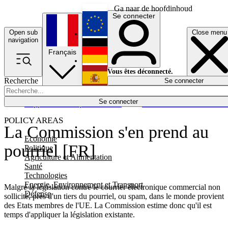
Ga naar de hoofdinhoud
Se connecter
Open sub
Close menu
English
navigation
Français
Deutsch
Vous êtes déconnecté.
Recherche
Se connecter
Español
Lumières éteintes
Se connecter
Rapporteur
Politique
Économie
Newsletters
Evénements
Em
POLICY AREAS
La Commission s'en prend au
Economie
pourriel [FR]
Politique
Agriculture et Alimentation
Santé
Technologies
Energie, Environnement et Transport
Malgré la législation contre le courrier électronique commercial non
Défense
sollicité, près d'un tiers du pourriel, ou spam, dans le monde provient
des Etats membres de l'UE. La Commission estime donc qu'il est
temps d'appliquer la législation existante.