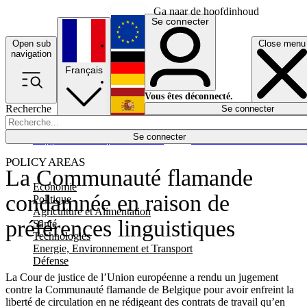
Ga naar de hoofdinhoud
Se connecter
Open sub
Close menu
English
navigation
Français
Deutsch
Vous êtes déconnecté.
Recherche
Se connecter
Español
Lumières éteintes
Se connecter
Rapporteur
Politique
Économie
Newsletters
Evénements
Em
POLICY AREAS
La Communauté flamande
Economie
condamnée en raison de
Politique
Agriculture et Alimentation
préférences linguistiques
Santé
Technologies
Energie, Environnement et Transport
Défense
La Cour de justice de l’Union européenne a rendu un jugement
contre la Communauté flamande de Belgique pour avoir enfreint la
liberté de circulation en ne rédigeant des contrats de travail qu’en