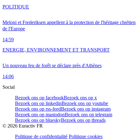
POLITIQUE
Meloni et Frederiksen appellent à la protection de l'héritage chrétien
de l'Europe
14:59
ENERGIE, ENVIRONNEMENT ET TRANSPORT
Un nouveau feu de forêt se déclare près d'Athènes
14:06
Social
Bezoek ons op facebook
Bezoek ons op x
Bezoek ons op linkedin
Bezoek ons op youtube
Bezoek ons op rss-feed
Bezoek ons op instagram
Bezoek ons op mastodon
Bezoek ons op telegram
Bezoek ons op bluesky
Bezoek ons op threads
©
2026
Euractiv FR
Politique de confidentialité
Politique cookies