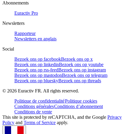
Abonnements
Euractiv Pro
Newsletters
Rapporteur
Newsletters en anglais
Social
Bezoek ons op facebook
Bezoek ons op x
Bezoek ons op linkedin
Bezoek ons op youtube
Bezoek ons op rss-feed
Bezoek ons op instagram
Bezoek ons op mastodon
Bezoek ons op telegram
Bezoek ons op bluesky
Bezoek ons op threads
©
2026
Euractiv FR. All rights reserved.
Politique de confidentialité
Politique cookies
Conditions générales
Conditions d’abonnement
Conditions de vente
This site is protected by reCAPTCHA, and the Google
Privacy
Policy
and
Terms of Service
apply.