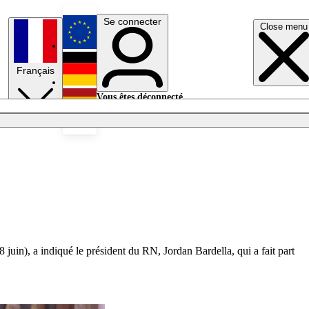
Se connecter
Close menu
English
Français
Deutsch
Vous êtes déconnecté.
Se connecter
Español
Lumières éteintes
uin), a indiqué le président du RN, Jordan Bardella, qui a fait part