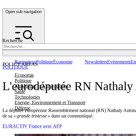
Open sub navigation
Recherche
Rapporteur
Politique
Économie
Newsletters
Evénements
Em
POLICY AREAS
POLITIQUE
Economie
Politique
L'eurodéputée RN Nathaly 
Agriculture et Alimentation
Santé
Technologies
Energie, Environnement et Transport
Défense
La députée européenne Rassemblement national (RN) Nathaly Antona, élu
de sa
« grande tristesse »
dans un communiqué.
EURACTIV France avec AFP