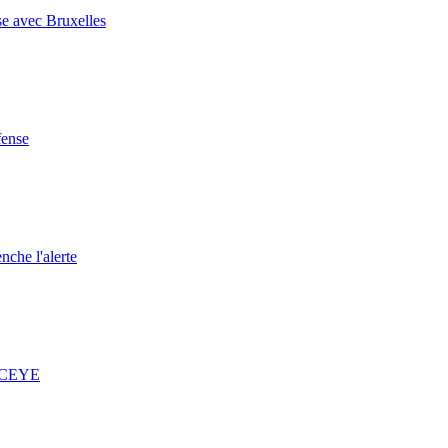
se avec Bruxelles
fense
nche l'alerte
 ICEYE