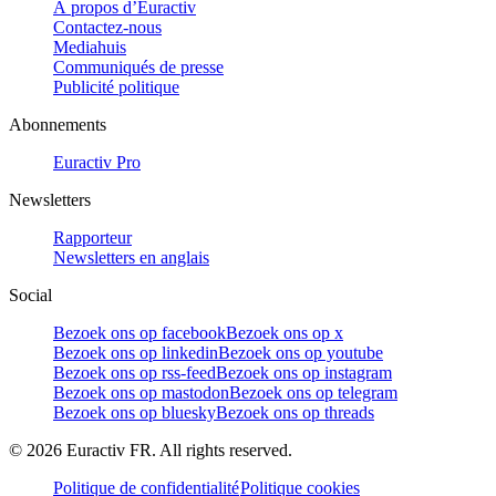
À propos d’Euractiv
Contactez-nous
Mediahuis
Communiqués de presse
Publicité politique
Abonnements
Euractiv Pro
Newsletters
Rapporteur
Newsletters en anglais
Social
Bezoek ons op facebook
Bezoek ons op x
Bezoek ons op linkedin
Bezoek ons op youtube
Bezoek ons op rss-feed
Bezoek ons op instagram
Bezoek ons op mastodon
Bezoek ons op telegram
Bezoek ons op bluesky
Bezoek ons op threads
©
2026
Euractiv FR. All rights reserved.
Politique de confidentialité
Politique cookies