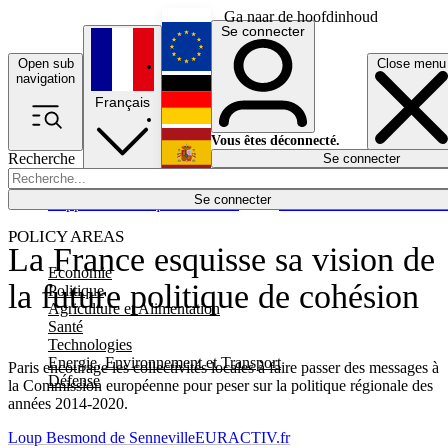
Ga naar de hoofdinhoud
Se connecter
Open sub
Close menu
English
navigation
Français
Deutsch
Vous êtes déconnecté.
Recherche
Se connecter
Español
Lumières éteintes
Se connecter
Rapporteur
Politique
Économie
Newsletters
Evénements
Em
POLICY AREAS
La France esquisse sa vision de
Economie
la future politique de cohésion
Politique
Agriculture et Alimentation
Santé
Technologies
Energie, Environnement et Transport
Paris encourage les collectivités locales à faire passer des messages à
Défense
la Commission européenne pour peser sur la politique régionale des
années 2014-2020.
Loup Besmond de Senneville
EURACTIV.fr